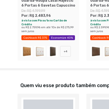
Guarda-Roupa Casal Majestic
Guarda-Ro
6 Portas 6 Gavetas Capuccino
6 Portas 6
De:
R$ 4.199,99
De:
R$ 4.19
Por:
R$ 2.483,96
Por:
R$ 2.
à vista com Pix ou 1x no Cartão de
à vista com Pi
Crédito
Crédito
ou
R$ 2.759,96
em até
10
x de
R$ 275,99
ou
R$ 2.599,9
sem juros
sem juros
Cashback R$ 375
Economize 40%
Cashback R
+
4
Quem viu esse produto também com