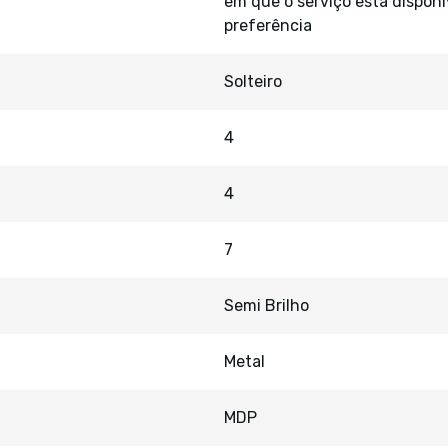
em que o serviço está disponí
preferência
Solteiro
4
4
7
Semi Brilho
Metal
MDP