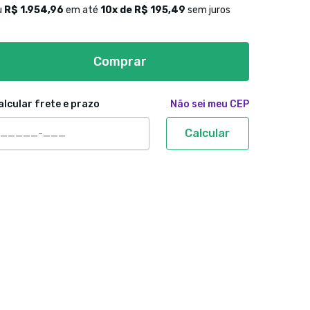
u
R$ 1.954,96
em até
10
x de
R$ 195,49
sem juros
Comprar
alcular frete e prazo
Não sei meu CEP
Calcular