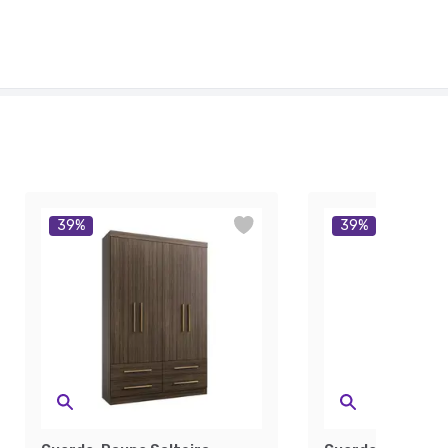
39
%
39
%