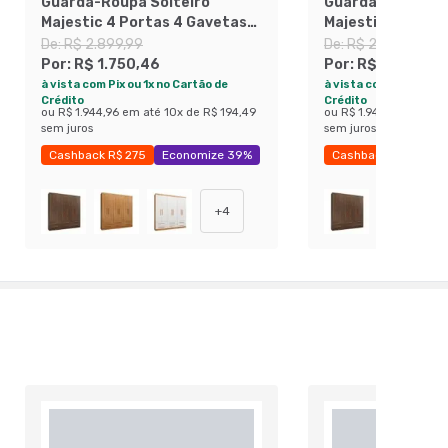
Guarda-Roupa Solteiro
Guarda-Roupa So
Majestic 4 Portas 4 Gavetas
Majestic 4 Porta
Capuccino
Branco
De:
R$ 2.899,99
De:
R$ 2.899,99
Por:
R$ 1.750,46
Por:
R$ 1.750,46
à vista com Pix ou 1x no Cartão de
à vista com Pix ou 1x 
Crédito
Crédito
ou
R$ 1.944,96
em até
10
x de
R$ 194,49
ou
R$ 1.944,96
em até
sem juros
sem juros
Cashback R$ 275
Economize 39%
Cashback R$ 275
+
4