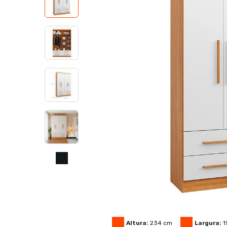
Altura:
234
cm
Largura:
1