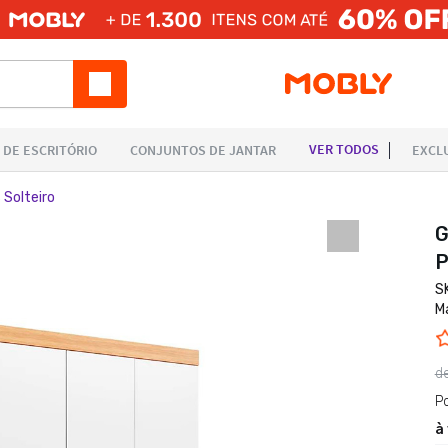
Solteiro
G
P
S
M
d
P
à