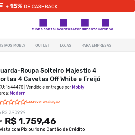
Minha conta
Favoritos
Atendimento
Carrinho
uarda-Roupa Solteiro Majestic 4
ortas 4 Gavetas Off White e Freijó
KU:
1644478
| Vendido e entregue por
Mobly
arca
:
Modern
0.0 star rating
Escrever avaliação
e
R$ 2.909,99
R$ 1.759,46
or
 vista com Pix ou 1x no Cartão de Crédito