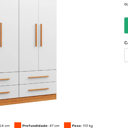
o
C
54
cm
Profundidade:
47
cm
Peso:
113
kg