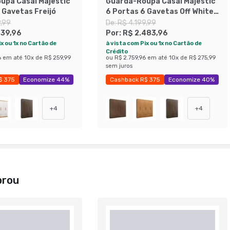
upa Casal Majestic
Guarda-Roupa Casal Majestic
 Gavetas Freijó
6 Portas 6 Gavetas Off White
e Freijó
9,99
De:
R$ 4.199,99
339,96
Por:
R$ 2.483,96
x ou 1x no Cartão de
à vista com Pix ou 1x no Cartão de
Crédito
6
em até
10
x de
R$ 259,99
ou
R$ 2.759,96
em até
10
x de
R$ 275,99
sem juros
$ 375
Economize 44%
Cashback R$ 375
Economize 40%
+
4
+
4
prou