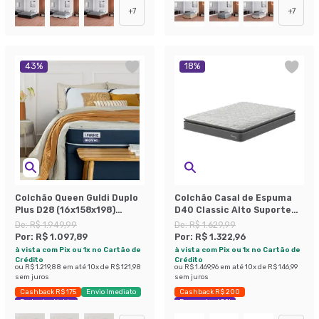
+
7
+
7
43
%
18
%
Colchão Queen Guldi Duplo
Colchão Casal de Espuma
Plus D28 (16x158x198)
D40 Classic Alto Suporte
Branco e Azul
(24x138x188) Cinza
De:
R$ 1.949,99
De:
R$ 1.629,99
Por:
R$ 1.097,89
Por:
R$ 1.322,96
à vista com Pix ou 1x no Cartão de
à vista com Pix ou 1x no Cartão de
Crédito
Crédito
ou
R$ 1.219,88
em até
10
x de
R$ 121,98
ou
R$ 1.469,96
em até
10
x de
R$ 146,99
sem juros
sem juros
Cashback R$ 175
Envio Imediato
Cashback R$ 200
Exclusivo Mobly
Economize 18%