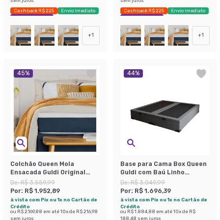
sem juros
sem juros
Cashback R$ 225
Envio Imediato
Cashback R$ 225
Envio Imediato
Exclusivo Mobly
Exclusivo Mobly
+
1
+
1
45
%
44
%
Colchão Queen Mola
Base para Cama Box Queen
Ensacada Guldi Original
Guldi com Baú Linho
Firme (25x158x198) Azul e
(47x158x198 cm) Cinza
De:
R$ 3.559,99
De:
R$ 3.049,99
Branco
Por:
R$ 1.952,89
Por:
R$ 1.696,39
à vista com Pix ou 1x no Cartão de
à vista com Pix ou 1x no Cartão de
Crédito
Crédito
ou
R$ 2.169,88
em até
10
x de
R$ 216,98
ou
R$ 1.884,88
em até
10
x de
R$
sem juros
188,48
sem juros