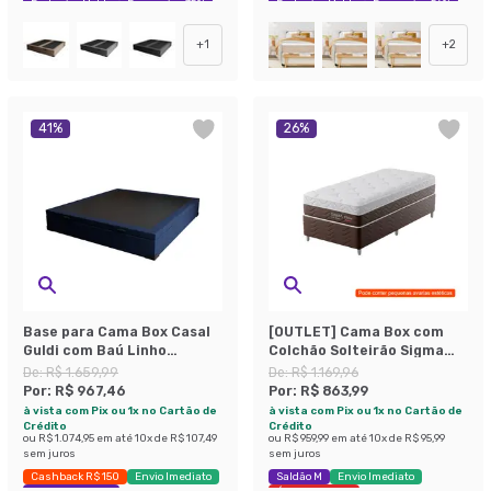
Exclusivo Mobly
Economize 35%
Exclusivo Mobly
Economize 56%
+
1
+
2
41
%
26
%
Base para Cama Box Casal
[OUTLET] Cama Box com
Guldi com Baú Linho
Colchão Solteirão Sigma
(47x138x188 cm) Azul
Flow Anti Stress
De:
R$ 1.659,99
De:
R$ 1.169,96
Marinho
(23x108x198)
Por:
R$ 967,46
Por:
R$ 863,99
à vista com Pix ou 1x no Cartão de
à vista com Pix ou 1x no Cartão de
Crédito
Crédito
ou
R$ 1.074,95
em até
10
x de
R$ 107,49
ou
R$ 959,99
em até
10
x de
R$ 95,99
sem juros
sem juros
Cashback R$ 150
Envio Imediato
Saldão M
Envio Imediato