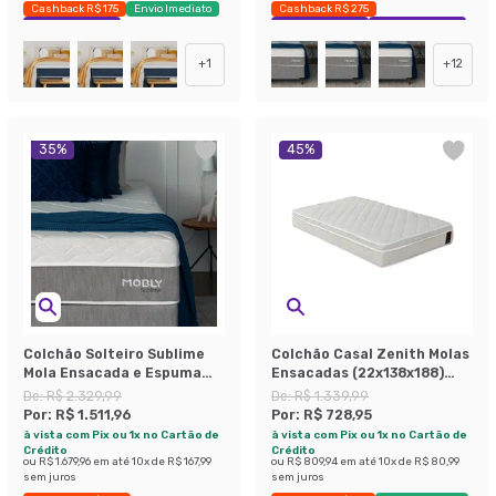
Cashback R$ 175
Envio Imediato
Cashback R$ 275
Exclusivo Mobly
Exclusivo Mobly
Economize 40%
+
1
+
12
35
%
45
%
Colchão Solteiro Sublime
Colchão Casal Zenith Molas
Mola Ensacada e Espuma
Ensacadas (22x138x188)
Viscoelástica (32x88x188)
Branco
De:
R$ 2.329,99
De:
R$ 1.339,99
Cinza e Branco
Por:
R$ 1.511,96
Por:
R$ 728,95
à vista com Pix ou 1x no Cartão de
à vista com Pix ou 1x no Cartão de
Crédito
Crédito
ou
R$ 1.679,96
em até
10
x de
R$ 167,99
ou
R$ 809,94
em até
10
x de
R$ 80,99
sem juros
sem juros