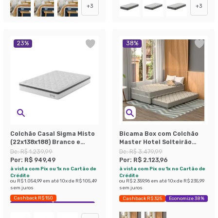
+
3
+
3
23
%
38
%
Colchão Casal Sigma Misto
Bicama Box com Colchão
(22x138x188) Branco e
Master Hotel Solteirão
Cinza
Molejo Superelastic
De:
R$ 1.239,99
De:
R$ 3.479,99
(67x108x198) Bege
Por:
R$ 949,49
Por:
R$ 2.123,96
à vista com Pix ou 1x no Cartão de
à vista com Pix ou 1x no Cartão de
Crédito
Crédito
ou
R$ 1.054,99
em até
10
x de
R$ 105,49
ou
R$ 2.359,96
em até
10
x de
R$ 235,99
sem juros
sem juros
Cashback R$ 150
Cashback R$ 325
Economize 38%
Exclusivo Mobly
Economize 23%