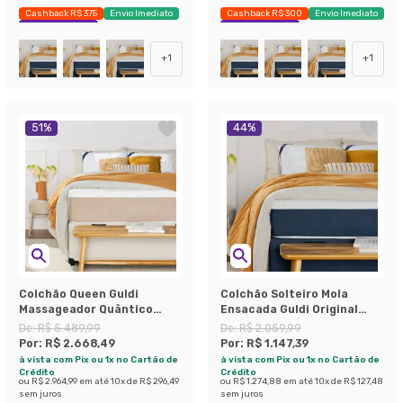
Cashback R$ 375
Envio Imediato
Cashback R$ 300
Envio Imediato
Exclusivo Mobly
Exclusivo Mobly
+
1
+
1
51
%
44
%
Colchão Queen Guldi
Colchão Solteiro Mola
Massageador Quântico
Ensacada Guldi Original
Molas Ensacadas
Macio (25x88x188) Azul e
De:
R$ 5.489,99
De:
R$ 2.059,99
(30x158x198) Branco e Bege
Branco
Por:
R$ 2.668,49
Por:
R$ 1.147,39
à vista com Pix ou 1x no Cartão de
à vista com Pix ou 1x no Cartão de
Crédito
Crédito
ou
R$ 2.964,99
em até
10
x de
R$ 296,49
ou
R$ 1.274,88
em até
10
x de
R$ 127,48
sem juros
sem juros