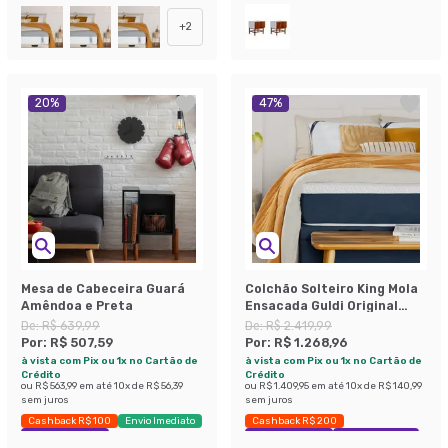
+
2
20
%
47
%
Mesa de Cabeceira Guará
Colchão Solteiro King Mola
Amêndoa e Preta
Ensacada Guldi Original
Macio (25x96x203) Azul e
De:
R$ 639,99
De:
R$ 2.419,99
Branco
Por:
R$ 507,59
Por:
R$ 1.268,96
à vista com Pix ou 1x no Cartão de
à vista com Pix ou 1x no Cartão de
Crédito
Crédito
ou
R$ 563,99
em até
10
x de
R$ 56,39
ou
R$ 1.409,95
em até
10
x de
R$ 140,99
sem juros
sem juros
Cashback R$ 100
Envio Imediato
Cashback R$ 200
Exclusivo Mobly
Exclusivo Mobly
Economize 47%