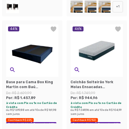
+
1
44
%
46
%
Base para Cama Box King
Colchão Solteirão York
Martin com Baú
Molas Ensacadas
(47x193x203 ) Linho Azul
(24x96x203) Azul e Branco
De:
R$ 2.609,99
De:
R$ 1.749,99
Marinho
Por:
R$ 1.457,89
Por:
R$ 944,96
à vista com Pix ou 1x no Cartão de
à vista com Pix ou 1x no Cartão de
Crédito
Crédito
ou
R$ 1.619,88
em até
10
x de
R$ 161,98
ou
R$ 1.049,96
em até
10
x de
R$ 104,99
sem juros
sem juros
Cashback R$ 225
Cashback R$ 150
Exclusivo Mobly
Economize 44%
Exclusivo Mobly
Economize 46%