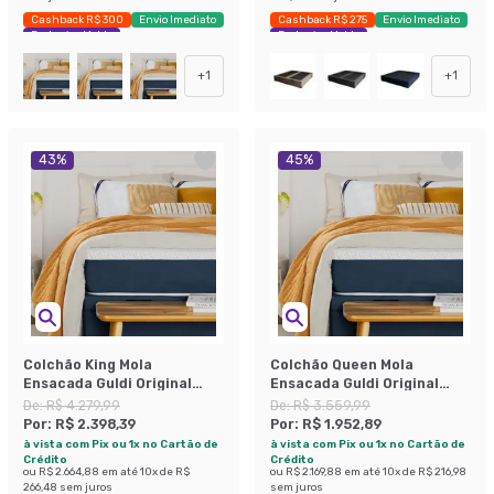
Cashback R$ 300
Envio Imediato
Cashback R$ 275
Envio Imediato
Exclusivo Mobly
Exclusivo Mobly
+
1
+
1
43
%
45
%
Colchão King Mola
Colchão Queen Mola
Ensacada Guldi Original
Ensacada Guldi Original
Firme (25x193x203) Azul e
Macio (25x158x198) Azul e
De:
R$ 4.279,99
De:
R$ 3.559,99
Branco
Branco
Por:
R$ 2.398,39
Por:
R$ 1.952,89
à vista com Pix ou 1x no Cartão de
à vista com Pix ou 1x no Cartão de
Crédito
Crédito
ou
R$ 2.664,88
em até
10
x de
R$
ou
R$ 2.169,88
em até
10
x de
R$ 216,98
266,48
sem juros
sem juros