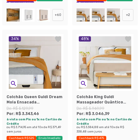
Exclusivo Mobly
Exclusivo Mobly
+
60
+
2
34
%
48
%
Colchão Queen Guldi Dream
Colchão King Guldi
Mola Ensacada
Massageador Quântico
(30x158x198) Cinza e
Molas Ensacadas
De:
R$ 5.129,99
De:
R$ 5.969,99
Branco
(30x193x203) Branco e Bege
Por:
R$ 3.343,46
Por:
R$ 3.046,39
à vista com Pix ou 1x no Cartão de
à vista com Pix ou 1x no Cartão de
Crédito
Crédito
ou
R$ 3.714,95
em até
10
x de
R$ 371,49
ou
R$ 3.384,88
em até
10
x de
R$
sem juros
338,48
sem juros
Cashback R$ 525
Envio Imediato
Cashback R$ 475