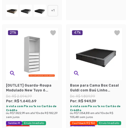
Exclusivo Mobly
Últimas peças
+
1
21
%
47
%
[OUTLET] Guarda-Roupa
Base para Cama Box Casal
Modulado New Tuyo 6
Guldi com Baú Linho
Gavetas e 1 Cabideiro
(47x138x188 cm) Cinza
De:
R$ 2.094,99
De:
R$ 1.809,99
Branco 90 cm
Por:
R$ 1.640,69
Por:
R$ 949,39
à vista com Pix ou 1x no Cartão de
à vista com Pix ou 1x no Cartão de
Crédito
Crédito
ou
R$ 1.822,99
em até
10
x de
R$ 182,29
ou
R$ 1.054,88
em até
10
x de
R$
sem juros
105,48
sem juros
Saldão M
Envio Imediato
Cashback R$ 150
Envio Imediato
Últimas peças
Exclusivo Mobly