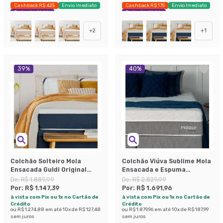
Cashback R$ 425
Envio Imediato
Cashback R$ 175
Envio Imediato
Exclusivo Mobly
Exclusivo Mobly
+
2
+
1
39
%
40
%
Colchão Solteiro Mola
Colchão Viúva Sublime Mola
Ensacada Guldi Original
Ensacada e Espuma
Firme (25x88x188) Azul e
Viscoelástica (32x128x188)
De:
R$ 1.889,99
De:
R$ 2.829,99
Branco
Cinza e Branco
Por:
R$ 1.147,39
Por:
R$ 1.691,96
à vista com Pix ou 1x no Cartão de
à vista com Pix ou 1x no Cartão de
Crédito
Crédito
ou
R$ 1.274,88
em até
10
x de
R$ 127,48
ou
R$ 1.879,96
em até
10
x de
R$ 187,99
sem juros
sem juros