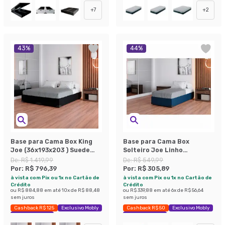
+
7
+
2
43
%
44
%
Base para Cama Box King
Base para Cama Box
Joe (36x193x203 ) Suede
Solteiro Joe Linho
Preta
(36x88x188) Azul Marinho
De:
R$ 1.419,99
De:
R$ 549,99
Por:
R$ 796,39
Por:
R$ 305,89
à vista com Pix ou 1x no Cartão de
à vista com Pix ou 1x no Cartão de
Crédito
Crédito
ou
R$ 884,88
em até
10
x de
R$ 88,48
ou
R$ 339,88
em até
6
x de
R$ 56,64
sem juros
sem juros
Cashback R$ 125
Exclusivo Mobly
Cashback R$ 50
Exclusivo Mobly
Economize 43%
Economize 44%