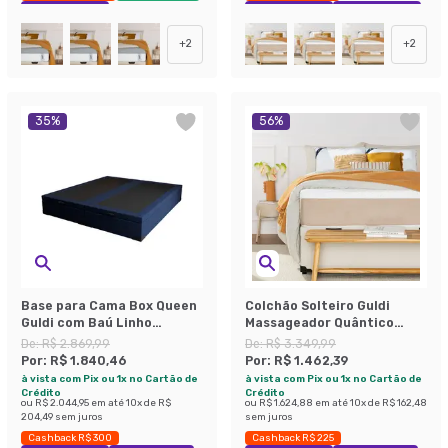
Exclusivo Mobly
Exclusivo Mobly
Economize 48%
+
2
+
2
35
%
56
%
Base para Cama Box Queen
Colchão Solteiro Guldi
Guldi com Baú Linho
Massageador Quântico
(47x158x198 cm) Azul
Molas Ensacadas
De:
R$ 2.869,99
De:
R$ 3.349,99
Marinho
(30x88x188) Branco e Bege
Por:
R$ 1.840,46
Por:
R$ 1.462,39
à vista com Pix ou 1x no Cartão de
à vista com Pix ou 1x no Cartão de
Crédito
Crédito
ou
R$ 2.044,95
em até
10
x de
R$
ou
R$ 1.624,88
em até
10
x de
R$ 162,48
204,49
sem juros
sem juros
Cashback R$ 300
Cashback R$ 225