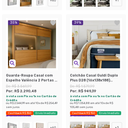
+
60
+
1
35
%
39
%
Guarda-Roupa Casal com
Colchão Casal Guldi Duplo
Espelho Valência 2 Portas 6
Plus D28 (16x138x188)
Gavetas Carvalho
Branco e Azul
De:
R$ 3.569,99
De:
R$ 1.579,99
Por:
R$ 2.290,48
Por:
R$ 949,39
à vista com Pix ou 1x no Cartão de
à vista com Pix ou 1x no Cartão de
Crédito
Crédito
ou
R$ 2.544,99
em até
10
x de
R$ 254,49
ou
R$ 1.054,88
em até
10
x de
R$
sem juros
105,48
sem juros
Cashback R$ 350
Envio Imediato
Cashback R$ 150
Envio Imediato
Exclusivo Mobly
Exclusivo Mobly
+
60
+
3