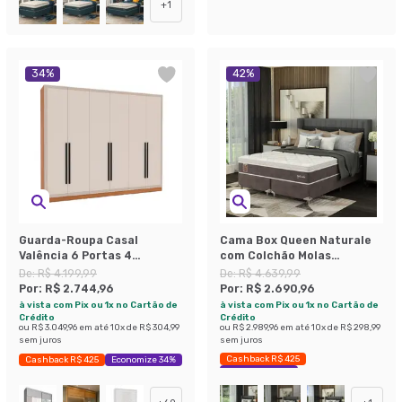
+
1
34
%
42
%
Guarda-Roupa Casal
Cama Box Queen Naturale
Valência 6 Portas 4
com Colchão Molas
Gavetas Freijó e Creme
Ensacadas (67x158x198)
De:
R$ 4.199,99
De:
R$ 4.639,99
Marrom e Branca
Por:
R$ 2.744,96
Por:
R$ 2.690,96
à vista com Pix ou 1x no Cartão de
à vista com Pix ou 1x no Cartão de
Crédito
Crédito
ou
R$ 3.049,96
em até
10
x de
R$ 304,99
ou
R$ 2.989,96
em até
10
x de
R$ 298,99
sem juros
sem juros
Cashback R$ 425
Cashback R$ 425
Economize 34%
Economize 42%