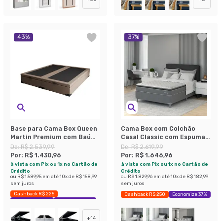
43
%
37
%
Base para Cama Box Queen
Cama Box com Colchão
Martin Premium com Baú
Casal Classic com Espuma
Suede (45x158x198) Bege
D40 (66x138x188) Cinza
De:
R$ 2.539,99
De:
R$ 2.619,99
Por:
R$ 1.430,96
Por:
R$ 1.646,96
à vista com Pix ou 1x no Cartão de
à vista com Pix ou 1x no Cartão de
Crédito
Crédito
ou
R$ 1.589,95
em até
10
x de
R$ 158,99
ou
R$ 1.829,96
em até
10
x de
R$ 182,99
sem juros
sem juros
Cashback R$ 225
Cashback R$ 250
Economize 37%
Exclusivo Mobly
Economize 43%
+
14