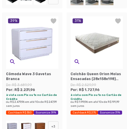
39
%
31
%
Cômoda Wave 3 Gavetas
Colchão Queen Orion Molas
Branca
Ensacadas (28x158x198)
Branco e Bege
De:
R$ 3.689,99
De:
R$ 2.529,99
Por:
R$ 2.231,96
Por:
R$ 1.727,96
à vista com Pix ou 1x no Cartão de
à vista com Pix ou 1x no Cartão de
Crédito
Crédito
ou
R$ 2.479,96
em até
10
x de
R$ 247,99
ou
R$ 1.919,96
em até
10
x de
R$ 191,99
sem juros
sem juros
Cashback R$ 350
Economize 39%
Cashback R$ 275
Economize 31%
+
3