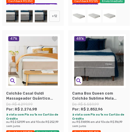
Cashback R$ 250
Cashback R$ 125
Envio Imediato
Exclusivo Mobly
Economize 35%
Exclusivo Mobly
+
12
47
%
48
%
Colchão Casal Guldi
Cama Box Queen com
Massageador Quântico
Colchão Sublime Mola
Molas Ensacadas
Ensacada e Espuma
De:
R$ 4.299,99
De:
R$ 5.559,99
(30x138x188) Branco e Bege
Viscoelástica (32x158x198)
Por:
R$ 2.276,98
Por:
R$ 2.852,96
Cinza e Branco
à vista com Pix ou 1x no Cartão de
à vista com Pix ou 1x no Cartão de
Crédito
Crédito
ou
R$ 2.529,99
em até
10
x de
R$ 252,99
ou
R$ 3.169,96
em até
10
x de
R$ 316,99
sem juros
sem juros