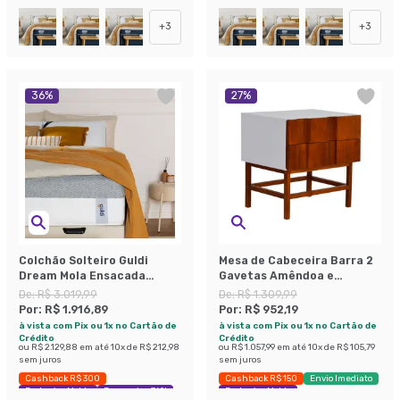
+
3
+
3
36
%
27
%
Colchão Solteiro Guldi
Mesa de Cabeceira Barra 2
Dream Mola Ensacada
Gavetas Amêndoa e
(30x88x188) Cinza e Branco
Branca.
De:
R$ 3.019,99
De:
R$ 1.309,99
Por:
R$ 1.916,89
Por:
R$ 952,19
à vista com Pix ou 1x no Cartão de
à vista com Pix ou 1x no Cartão de
Crédito
Crédito
ou
R$ 2.129,88
em até
10
x de
R$ 212,98
ou
R$ 1.057,99
em até
10
x de
R$ 105,79
sem juros
sem juros
Cashback R$ 300
Cashback R$ 150
Envio Imediato
Exclusivo Mobly
Economize 36%
Exclusivo Mobly