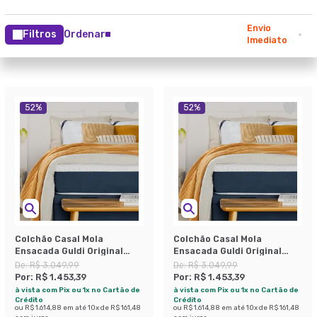
Envio
Filtros
Ordenar
Imediato
52
%
52
%
Colchão Casal Mola
Colchão Casal Mola
Ensacada Guldi Original
Ensacada Guldi Original
Firme (25x138x188) Azul e
Macio (25x138x188) Azul e
De:
R$ 3.049,99
De:
R$ 3.049,99
Branco
Branco
Por:
R$ 1.453,39
Por:
R$ 1.453,39
à vista com Pix ou 1x no Cartão de
à vista com Pix ou 1x no Cartão de
Crédito
Crédito
ou
R$ 1.614,88
em até
10
x de
R$ 161,48
ou
R$ 1.614,88
em até
10
x de
R$ 161,48