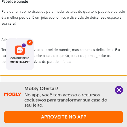
×
Nós salvamos o seu histórico de uso pra oferecer a melhor
Mobly Ofertas!
experiência na Mobly. Quando você navega no nosso site,
No app, você tem acesso a recursos 
aceita esta condição
exclusivos para transformar sua casa do 
seu jeito.
Política de Privacidade e Cookies
APROVEITE NO APP
Aceitar e Fechar