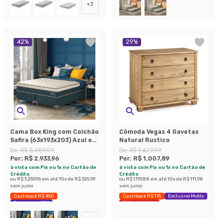
+
3
42
%
29
%
Cama Box King com Colchão
Cômoda Vegas 4 Gavetas
Safira (63x193x203) Azul e
Natural Rustico
Branco
De:
R$ 5.059,99
De:
R$ 1.429,99
Por:
R$ 2.933,96
Por:
R$ 1.007,89
à vista com Pix ou 1x no Cartão de
à vista com Pix ou 1x no Cartão de
Crédito
Crédito
ou
R$ 3.259,96
em até
10
x de
R$ 325,99
ou
R$ 1.119,88
em até
10
x de
R$ 111,98
sem juros
sem juros
Cashback R$ 450
Cashback R$ 175
Exclusivo Mobly
Economize 42%
Últimas peças