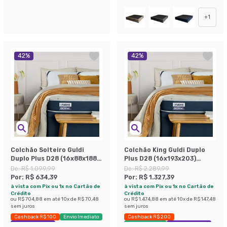
+
1
42
%
42
%
Colchão Solteiro Guldi
Colchão King Guldi Duplo
Duplo Plus D28 (16x88x188)
Plus D28 (16x193x203)
Branco e Azul
Branco e Azul
De:
R$ 1.099,99
De:
R$ 2.289,99
Por:
R$ 634,39
Por:
R$ 1.327,39
à vista com Pix ou 1x no Cartão de
à vista com Pix ou 1x no Cartão de
Crédito
Crédito
ou
R$ 704,88
em até
10
x de
R$ 70,48
ou
R$ 1.474,88
em até
10
x de
R$ 147,48
sem juros
sem juros
Cashback R$ 100
Envio Imediato
Cashback R$ 200
Exclusivo Mobly
Envio Imediato
Exclusivo Mobly