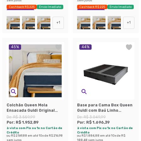
sem juros
sem juros
Cashback R$ 225
Envio Imediato
Cashback R$ 225
Envio Imediato
Exclusivo Mobly
Exclusivo Mobly
+
1
+
1
45
%
44
%
Colchão Queen Mola
Base para Cama Box Queen
Ensacada Guldi Original
Guldi com Baú Linho
Firme (25x158x198) Azul e
(47x158x198 cm) Cinza
De:
R$ 3.559,99
De:
R$ 3.049,99
Branco
Por:
R$ 1.952,89
Por:
R$ 1.696,39
à vista com Pix ou 1x no Cartão de
à vista com Pix ou 1x no Cartão de
Crédito
Crédito
ou
R$ 2.169,88
em até
10
x de
R$ 216,98
ou
R$ 1.884,88
em até
10
x de
R$
sem juros
188,48
sem juros