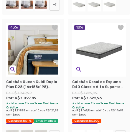
+
7
43
%
18
%
Colchão Queen Guldi Duplo
Colchão Casal de Espuma
Plus D28 (16x158x198)
D40 Classic Alto Suporte
Branco e Azul
(24x138x188) Cinza
De:
R$ 1.949,99
De:
R$ 1.629,99
Por:
R$ 1.097,89
Por:
R$ 1.322,96
à vista com Pix ou 1x no Cartão de
à vista com Pix ou 1x no Cartão de
Crédito
Crédito
ou
R$ 1.219,88
em até
10
x de
R$ 121,98
ou
R$ 1.469,96
em até
10
x de
R$ 146,99
sem juros
sem juros
Cashback R$ 175
Envio Imediato
Cashback R$ 200
Exclusivo Mobly
Economize 18%