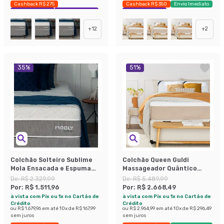
Cashback R$ 275
Cashback R$ 350
Envio Imediato
Exclusivo Mobly
Economize 40%
Exclusivo Mobly
+
12
+
2
35
%
51
%
Colchão Solteiro Sublime
Colchão Queen Guldi
Mola Ensacada e Espuma
Massageador Quântico
Viscoelástica (32x88x188)
Molas Ensacadas
De:
R$ 2.329,99
De:
R$ 5.489,99
Cinza e Branco
(30x158x198) Branco e Bege
Por:
R$ 1.511,96
Por:
R$ 2.668,49
à vista com Pix ou 1x no Cartão de
à vista com Pix ou 1x no Cartão de
Crédito
Crédito
ou
R$ 1.679,96
em até
10
x de
R$ 167,99
ou
R$ 2.964,99
em até
10
x de
R$ 296,49
sem juros
sem juros