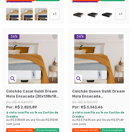
Exclusivo Mobly
Exclusivo Mobly
+
1
+
1
36
%
34
%
Colchão Casal Guldi Dream
Colchão Queen Guldi Dream
Mola Ensacada (30x138x188)
Mola Ensacada
Cinza e Branco
(30x158x198) Cinza e
De:
R$ 4.449,99
De:
R$ 5.129,99
Branco
Por:
R$ 2.825,89
Por:
R$ 3.343,46
à vista com Pix ou 1x no Cartão de
à vista com Pix ou 1x no Cartão de
Crédito
Crédito
ou
R$ 3.139,88
em até
10
x de
R$ 313,98
ou
R$ 3.714,95
em até
10
x de
R$ 371,49
sem juros
sem juros
Cashback R$ 425
Envio Imediato
Cashback R$ 525
Envio Imediato