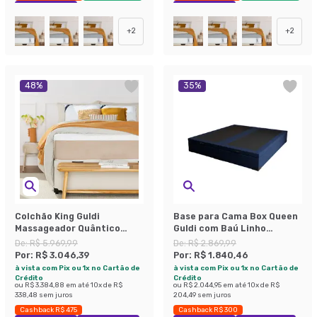
Exclusivo Mobly
Exclusivo Mobly
+
2
+
2
48
%
35
%
Colchão King Guldi
Base para Cama Box Queen
Massageador Quântico
Guldi com Baú Linho
Molas Ensacadas
(47x158x198 cm) Azul
De:
R$ 5.969,99
De:
R$ 2.869,99
(30x193x203) Branco e Bege
Marinho
Por:
R$ 3.046,39
Por:
R$ 1.840,46
à vista com Pix ou 1x no Cartão de
à vista com Pix ou 1x no Cartão de
Crédito
Crédito
ou
R$ 3.384,88
em até
10
x de
R$
ou
R$ 2.044,95
em até
10
x de
R$
338,48
sem juros
204,49
sem juros
Cashback R$ 475
Cashback R$ 300