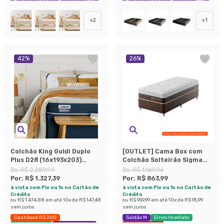
Exclusivo Mobly
Economize 48%
Exclusivo Mobly
Economize 35%
+
2
+
1
42
%
26
%
Colchão King Guldi Duplo
[OUTLET] Cama Box com
Plus D28 (16x193x203)
Colchão Solteirão Sigma
Branco e Azul
Flow Anti Stress
De:
R$ 2.289,99
De:
R$ 1.169,96
(23x108x198)
Por:
R$ 1.327,39
Por:
R$ 863,99
à vista com Pix ou 1x no Cartão de
à vista com Pix ou 1x no Cartão de
Crédito
Crédito
ou
R$ 1.474,88
em até
10
x de
R$ 147,48
ou
R$ 959,99
em até
10
x de
R$ 95,99
sem juros
sem juros
Cashback R$ 200
Saldão M
Envio Imediato