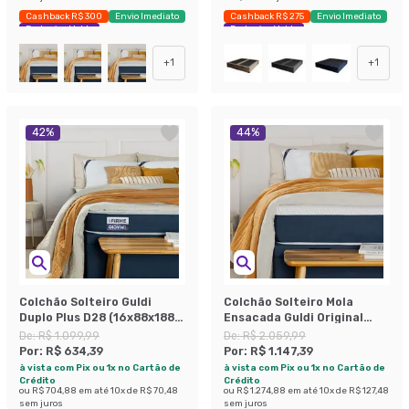
Cashback R$ 300
Envio Imediato
Cashback R$ 275
Envio Imediato
Exclusivo Mobly
Exclusivo Mobly
+
1
+
1
42
%
44
%
Colchão Solteiro Guldi
Colchão Solteiro Mola
Duplo Plus D28 (16x88x188)
Ensacada Guldi Original
Branco e Azul
Macio (25x88x188) Azul e
De:
R$ 1.099,99
De:
R$ 2.059,99
Branco
Por:
R$ 634,39
Por:
R$ 1.147,39
à vista com Pix ou 1x no Cartão de
à vista com Pix ou 1x no Cartão de
Crédito
Crédito
ou
R$ 704,88
em até
10
x de
R$ 70,48
ou
R$ 1.274,88
em até
10
x de
R$ 127,48
sem juros
sem juros