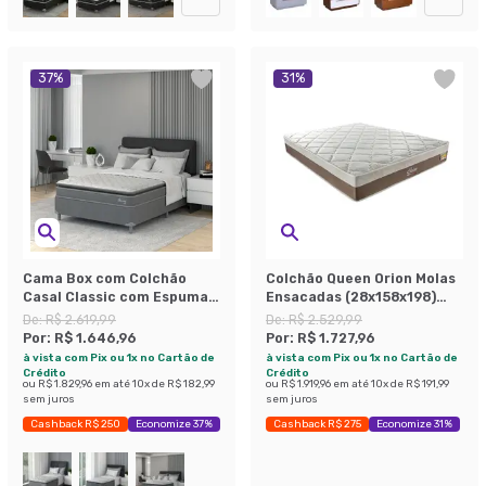
37
%
31
%
Cama Box com Colchão
Colchão Queen Orion Molas
Casal Classic com Espuma
Ensacadas (28x158x198)
D40 (66x138x188) Cinza
Branco e Bege
De:
R$ 2.619,99
De:
R$ 2.529,99
Por:
R$ 1.646,96
Por:
R$ 1.727,96
à vista com Pix ou 1x no Cartão de
à vista com Pix ou 1x no Cartão de
Crédito
Crédito
ou
R$ 1.829,96
em até
10
x de
R$ 182,99
ou
R$ 1.919,96
em até
10
x de
R$ 191,99
sem juros
sem juros
Cashback R$ 250
Economize 37%
Cashback R$ 275
Economize 31%