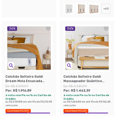
+
60
36
%
56
%
Colchão Solteiro Guldi
Colchão Solteiro Guldi
Dream Mola Ensacada
Massageador Quântico
(30x88x188) Cinza e Branco
Molas Ensacadas
De:
R$ 3.019,99
De:
R$ 3.349,99
(30x88x188) Branco e Bege
Por:
R$ 1.916,89
Por:
R$ 1.462,39
à vista com Pix ou 1x no Cartão de
à vista com Pix ou 1x no Cartão de
Crédito
Crédito
ou
R$ 2.129,88
em até
10
x de
R$ 212,98
ou
R$ 1.624,88
em até
10
x de
R$ 162,48
sem juros
sem juros
Cashback R$ 300
Cashback R$ 225
Exclusivo Mobly
Economize 36%
Exclusivo Mobly
Economize 56%