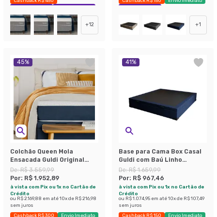
Cashback R$ 450
Cashback R$ 150
Envio Imediato
Exclusivo Mobly
Economize 48%
Exclusivo Mobly
+
12
+
1
45
%
41
%
Colchão Queen Mola
Base para Cama Box Casal
Ensacada Guldi Original
Guldi com Baú Linho
Macio (25x158x198) Azul e
(47x138x188 cm) Azul
De:
R$ 3.559,99
De:
R$ 1.659,99
Branco
Marinho
Por:
R$ 1.952,89
Por:
R$ 967,46
à vista com Pix ou 1x no Cartão de
à vista com Pix ou 1x no Cartão de
Crédito
Crédito
ou
R$ 2.169,88
em até
10
x de
R$ 216,98
ou
R$ 1.074,95
em até
10
x de
R$ 107,49
sem juros
sem juros
Cashback R$ 300
Envio Imediato
Cashback R$ 150
Envio Imediato