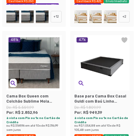
Cashback R$ 250
Cashback R$ 425
Envio Imediato
Exclusivo Mobly
Economize 35%
Exclusivo Mobly
+
12
+
2
48
%
47
%
Cama Box Queen com
Base para Cama Box Casal
Colchão Sublime Mola
Guldi com Baú Linho
Ensacada e Espuma
(47x138x188 cm) Cinza
De:
R$ 5.559,99
De:
R$ 1.809,99
Viscoelástica (32x158x198)
Por:
R$ 2.852,96
Por:
R$ 949,39
Cinza e Branco
à vista com Pix ou 1x no Cartão de
à vista com Pix ou 1x no Cartão de
Crédito
Crédito
ou
R$ 3.169,96
em até
10
x de
R$ 316,99
ou
R$ 1.054,88
em até
10
x de
R$
sem juros
105,48
sem juros