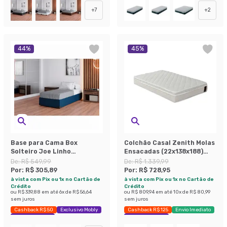
+
7
+
2
44
%
45
%
Base para Cama Box
Colchão Casal Zenith Molas
Solteiro Joe Linho
Ensacadas (22x138x188)
(36x88x188) Azul Marinho
Branco
De:
R$ 549,99
De:
R$ 1.339,99
Por:
R$ 305,89
Por:
R$ 728,95
à vista com Pix ou 1x no Cartão de
à vista com Pix ou 1x no Cartão de
Crédito
Crédito
ou
R$ 339,88
em até
6
x de
R$ 56,64
ou
R$ 809,94
em até
10
x de
R$ 80,99
sem juros
sem juros
Cashback R$ 50
Exclusivo Mobly
Cashback R$ 125
Envio Imediato
Economize 44%
Exclusivo Mobly