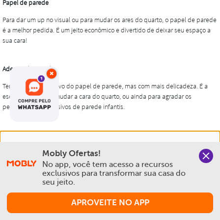
×
Nós salvamos o seu histórico de uso pra oferecer a melhor
Mobly Ofertas!
experiência na Mobly. Quando você navega no nosso site,
No app, você tem acesso a recursos 
aceita esta condição
exclusivos para transformar sua casa do 
seu jeito.
Política de Privacidade e Cookies
APROVEITE NO APP
Aceitar e Fechar