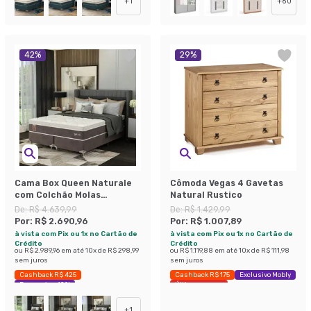
+
1
+
60
42
%
29
%
Cama Box Queen Naturale
Cômoda Vegas 4 Gavetas
com Colchão Molas
Natural Rustico
Ensacadas (67x158x198)
De:
R$ 4.639,99
De:
R$ 1.429,99
Marrom e Branca
Por:
R$ 2.690,96
Por:
R$ 1.007,89
à vista com Pix ou 1x no Cartão de
à vista com Pix ou 1x no Cartão de
Crédito
Crédito
ou
R$ 2.989,96
em até
10
x de
R$ 298,99
ou
R$ 1.119,88
em até
10
x de
R$ 111,98
sem juros
sem juros
Cashback R$ 425
Cashback R$ 175
Exclusivo Mobly
Economize 42%
Últimas peças
+
1