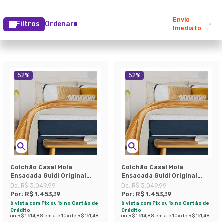
Envio
Filtros
Ordenar
Imediato
52
%
52
%
Colchão Casal Mola
Colchão Casal Mola
Ensacada Guldi Original
Ensacada Guldi Original
Firme (25x138x188) Azul e
Macio (25x138x188) Azul e
De:
R$ 3.049,99
De:
R$ 3.049,99
Branco
Branco
Por:
R$ 1.453,39
Por:
R$ 1.453,39
à vista com Pix ou 1x no Cartão de
à vista com Pix ou 1x no Cartão de
Crédito
Crédito
ou
R$ 1.614,88
em até
10
x de
R$ 161,48
ou
R$ 1.614,88
em até
10
x de
R$ 161,48