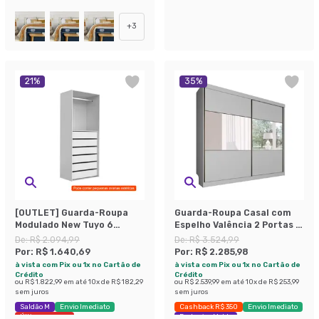
Envio Imediato
Exclusivo Mobly
Últimas peças
+
3
21
%
35
%
[OUTLET] Guarda-Roupa
Guarda-Roupa Casal com
Modulado New Tuyo 6
Espelho Valência 2 Portas 6
Gavetas e 1 Cabideiro
Gavetas Branco
De:
R$ 2.094,99
De:
R$ 3.524,99
Branco 90 cm
Por:
R$ 1.640,69
Por:
R$ 2.285,98
à vista com Pix ou 1x no Cartão de
à vista com Pix ou 1x no Cartão de
Crédito
Crédito
ou
R$ 1.822,99
em até
10
x de
R$ 182,29
ou
R$ 2.539,99
em até
10
x de
R$ 253,99
sem juros
sem juros
Saldão M
Envio Imediato
Cashback R$ 350
Envio Imediato
Últimas peças
Exclusivo Mobly