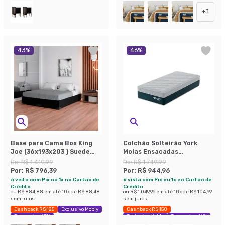
+
3
43
%
46
%
Base para Cama Box King
Colchão Solteirão York
Joe (36x193x203 ) Suede
Molas Ensacadas
Preta
(24x96x203) Azul e Branco
De:
R$ 1.419,99
De:
R$ 1.749,99
Por:
R$ 796,39
Por:
R$ 944,96
à vista com Pix ou 1x no Cartão de
à vista com Pix ou 1x no Cartão de
Crédito
Crédito
ou
R$ 884,88
em até
10
x de
R$ 88,48
ou
R$ 1.049,96
em até
10
x de
R$ 104,99
sem juros
sem juros
Cashback R$ 125
Exclusivo Mobly
Cashback R$ 150
Economize 43%
Exclusivo Mobly
Economize 46%