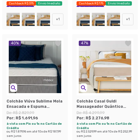
Cashback R$ 375
Envio Imediato
Cashback R$ 175
Envio Imediato
Exclusivo Mobly
Exclusivo Mobly
+
1
+
1
40
%
47
%
Colchão Viúva Sublime Mola
Colchão Casal Guldi
Ensacada e Espuma
Massageador Quântico
Viscoelástica (32x128x188)
Molas Ensacadas
De:
R$ 2.829,99
De:
R$ 4.299,99
Cinza e Branco
(30x138x188) Branco e Bege
Por:
R$ 1.691,96
Por:
R$ 2.276,98
à vista com Pix ou 1x no Cartão de
à vista com Pix ou 1x no Cartão de
Crédito
Crédito
ou
R$ 1.879,96
em até
10
x de
R$ 187,99
ou
R$ 2.529,99
em até
10
x de
R$ 252,99
sem juros
sem juros