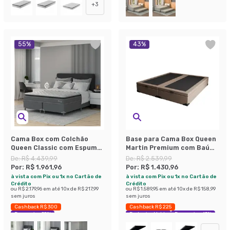
+
3
55
%
43
%
Cama Box com Colchão
Base para Cama Box Queen
Queen Classic com Espuma
Martin Premium com Baú
D40 (66x158x198) Cinza
Suede (45x158x198) Bege
De:
R$ 4.439,99
De:
R$ 2.539,99
Por:
R$ 1.961,96
Por:
R$ 1.430,96
à vista com Pix ou 1x no Cartão de
à vista com Pix ou 1x no Cartão de
Crédito
Crédito
ou
R$ 2.179,96
em até
10
x de
R$ 217,99
ou
R$ 1.589,95
em até
10
x de
R$ 158,99
sem juros
sem juros
Cashback R$ 300
Cashback R$ 225
Economize 55%
Exclusivo Mobly
Economize 43%