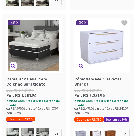
48
%
39
%
Cama Box Casal com
Cômoda Wave 3 Gavetas
Colchão Sofisticato
Branca
(65x138x188) Grafite e
De:
R$ 3.469,99
De:
R$ 3.689,99
Branco
Por:
R$ 1.781,96
Por:
R$ 2.231,96
à vista com Pix ou 1x no Cartão de
à vista com Pix ou 1x no Cartão de
Crédito
Crédito
ou
R$ 1.979,96
em até
10
x de
R$ 197,99
ou
R$ 2.479,96
em até
10
x de
R$ 247,99
sem juros
sem juros
Cashback R$ 275
Cashback R$ 350
Economize 39%
Economize 48%
+
1
+
3