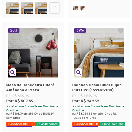
+
1
20
%
39
%
Mesa de Cabeceira Guará
Colchão Casal Guldi Duplo
Amêndoa e Preta
Plus D28 (16x138x188)
Branco e Azul
De:
R$ 639,99
De:
R$ 1.579,99
Por:
R$ 507,59
Por:
R$ 949,39
à vista com Pix ou 1x no Cartão de
à vista com Pix ou 1x no Cartão de
Crédito
Crédito
ou
R$ 563,99
em até
10
x de
R$ 56,39
ou
R$ 1.054,88
em até
10
x de
R$
sem juros
105,48
sem juros
Cashback R$ 100
Envio Imediato
Cashback R$ 150
Envio Imediato
Exclusivo Mobly
Exclusivo Mobly