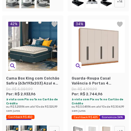
+
14
42
%
34
%
Cama Box King com Colchão
Guarda-Roupa Casal
Safira (63x193x203) Azul e
Valência 6 Portas 4
Branco
Gavetas Freijó e Creme
De:
R$ 5.059,99
De:
R$ 4.199,99
Por:
R$ 2.933,96
Por:
R$ 2.744,96
à vista com Pix ou 1x no Cartão de
à vista com Pix ou 1x no Cartão de
Crédito
Crédito
ou
R$ 3.259,96
em até
10
x de
R$ 325,99
ou
R$ 3.049,96
em até
10
x de
R$ 304,99
sem juros
sem juros
Cashback R$ 450
Cashback R$ 425
Economize 34%
Economize 42%