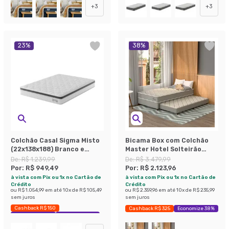
+
3
+
3
23
%
38
%
Colchão Casal Sigma Misto
Bicama Box com Colchão
(22x138x188) Branco e
Master Hotel Solteirão
Cinza
Molejo Superelastic
De:
R$ 1.239,99
De:
R$ 3.479,99
(67x108x198) Bege
Por:
R$ 949,49
Por:
R$ 2.123,96
à vista com Pix ou 1x no Cartão de
à vista com Pix ou 1x no Cartão de
Crédito
Crédito
ou
R$ 1.054,99
em até
10
x de
R$ 105,49
ou
R$ 2.359,96
em até
10
x de
R$ 235,99
sem juros
sem juros
Cashback R$ 150
Cashback R$ 325
Economize 38%
Exclusivo Mobly
Economize 23%