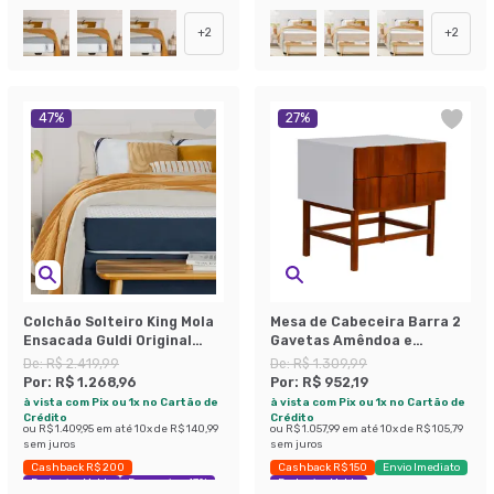
+
2
+
2
47
%
27
%
Colchão Solteiro King Mola
Mesa de Cabeceira Barra 2
Ensacada Guldi Original
Gavetas Amêndoa e
Macio (25x96x203) Azul e
Branca.
De:
R$ 2.419,99
De:
R$ 1.309,99
Branco
Por:
R$ 1.268,96
Por:
R$ 952,19
à vista com Pix ou 1x no Cartão de
à vista com Pix ou 1x no Cartão de
Crédito
Crédito
ou
R$ 1.409,95
em até
10
x de
R$ 140,99
ou
R$ 1.057,99
em até
10
x de
R$ 105,79
sem juros
sem juros
Cashback R$ 200
Cashback R$ 150
Envio Imediato
Exclusivo Mobly
Economize 47%
Exclusivo Mobly