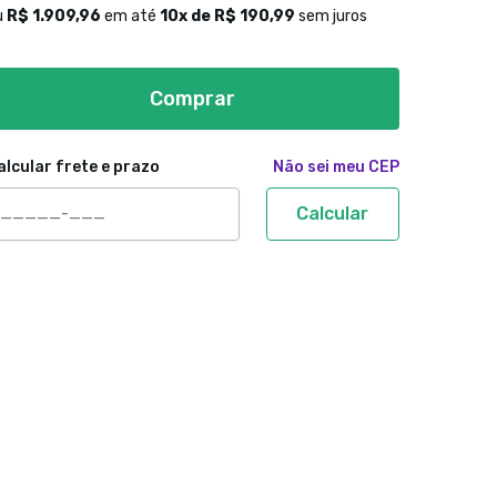
u
R$ 1.909,96
em até
10
x de
R$ 190,99
sem juros
Comprar
alcular frete e prazo
Não sei meu CEP
Calcular