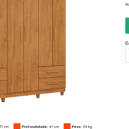
o
C
77
cm
Profundidade:
47
cm
Peso:
34
kg