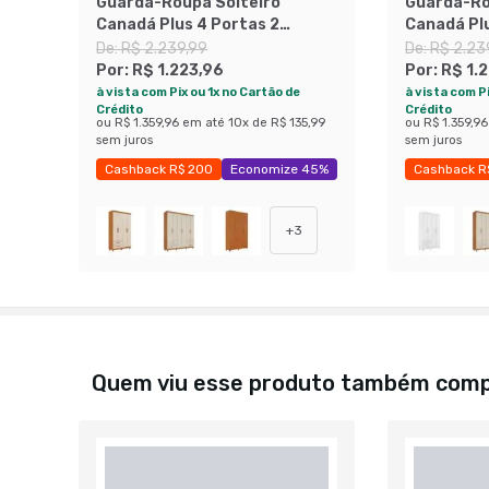
Guarda-Roupa Solteiro
Guarda-Ro
Canadá Plus 4 Portas 2
Canadá Plu
Gavetas Branco
Gavetas C
De:
R$ 2.239,99
De:
R$ 2.23
White
Por:
R$ 1.223,96
Por:
R$ 1.
à vista com Pix ou 1x no Cartão de
à vista com Pi
Crédito
Crédito
ou
R$ 1.359,96
em até
10
x de
R$ 135,99
ou
R$ 1.359,96
sem juros
sem juros
Cashback R$ 200
Economize 45%
Cashback R
+
3
Quem viu esse produto também com