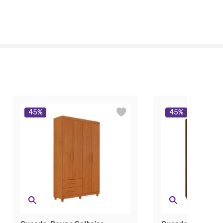
45
%
45
%