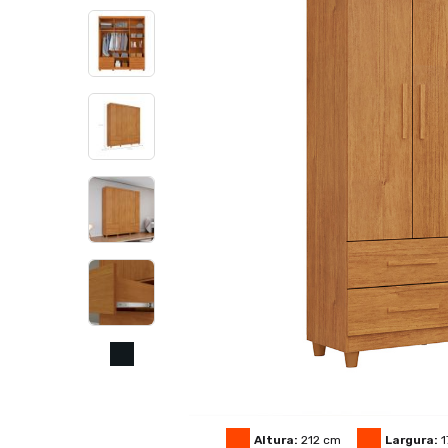
Altura:
212
cm
Largura:
1