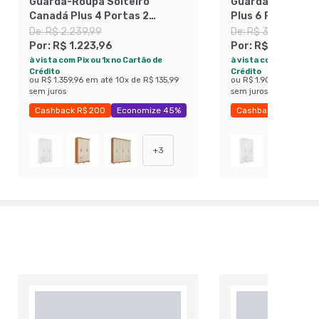
Guarda-Roupa Solteiro
Guarda-Roupa C
Canadá Plus 4 Portas 2
Plus 6 Portas 4 
Gavetas Cinamomo
Cacau
De:
R$ 2.239,99
De:
R$ 3.179,99
Por:
R$ 1.223,96
Por:
R$ 1.718,96
à vista com Pix ou 1x no Cartão de
à vista com Pix ou 1x 
Crédito
Crédito
ou
R$ 1.359,96
em até
10
x de
R$ 135,99
ou
R$ 1.909,96
em até
sem juros
sem juros
Cashback R$ 200
Economize 45%
Cashback R$ 275
+
3