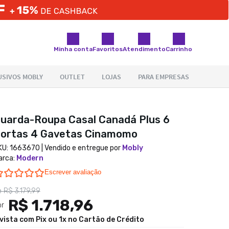
Minha conta
Favoritos
Atendimento
Carrinho
uarda-Roupa Casal Canadá Plus 6
ortas 4 Gavetas Cinamomo
KU:
1663670
| Vendido e entregue por
Mobly
arca
:
Modern
0.0 star rating
Escrever avaliação
e
R$ 3.179,99
R$ 1.718,96
or
 vista com Pix ou 1x no Cartão de Crédito