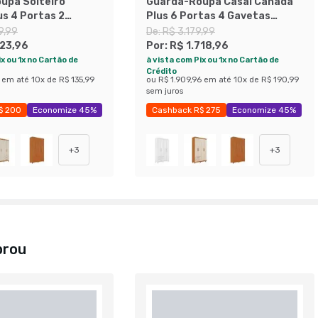
upa Solteiro
Guarda-Roupa Casal Canadá
s 4 Portas 2
Plus 6 Portas 4 Gavetas
inamomo e Off
Cinamomo e Off White
9,99
De:
R$ 3.179,99
223,96
Por:
R$ 1.718,96
x ou 1x no Cartão de
à vista com Pix ou 1x no Cartão de
Crédito
em até
10
x de
R$ 135,99
ou
R$ 1.909,96
em até
10
x de
R$ 190,99
sem juros
$ 200
Economize 45%
Cashback R$ 275
Economize 45%
+
3
+
3
prou