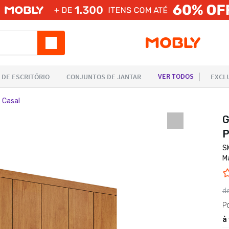
 Casal
G
P
S
M
d
P
à