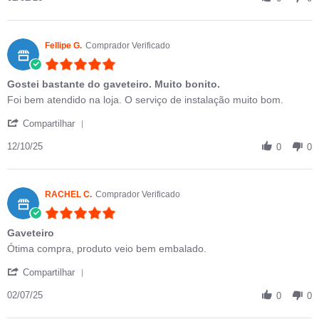
Fellipe G.
Comprador Verificado
5.0 star rating
Gostei bastante do gaveteiro. Muito bonito.
Review by Fellipe G. on 12 Oct 2025
review stating Gostei bastante do gaveteiro. Muito bonito.
Foi bem atendido na loja. O serviço de instalação muito bom.
' Share Review by Fellipe G. on 12 Oct 2025
Compartilhar
12/10/25
0
0
RACHEL C.
Comprador Verificado
5.0 star rating
Gaveteiro
Review by RACHEL C. on 2 Jul 2025
review stating Gaveteiro
Ótima compra, produto veio bem embalado.
' Share Review by RACHEL C. on 2 Jul 2025
Compartilhar
02/07/25
0
0