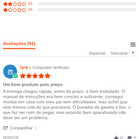
(0)
(0)
Avaliações
(91)
Organizar:
Selecione
Tarik I.
Comprador Verificado
5.0 star rating
Um bom produto pelo preço
Review by Tarik I. on 2 Feb 2026
review stating Um bom produto pelo preço
A entrega chegou rápida, antes do prazo, e bem embalado. O
manual de instruções era bem conciso e suficiente, consegui
montar em casa com meu pai sem dificuldades, mas achei que
veio menos cola do que precisava. O puxador da gaveta é liso, o
que faz ser ruim de pegar, mas estando bem aparafusado não
deve ser um problema.
' Share Review by Tarik I. on 2 Feb 2026
Compartilhar
02/02/26
0
0