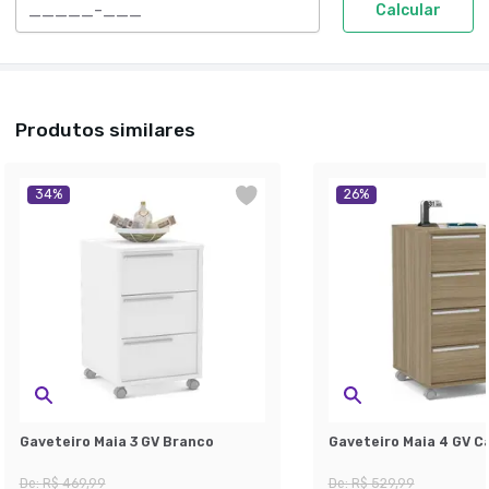
Calcular
Produtos similares
34
%
26
%
Gaveteiro Maia 3 GV Branco
Gaveteiro Maia 4 GV C
De:
R$ 469,99
De:
R$ 529,99