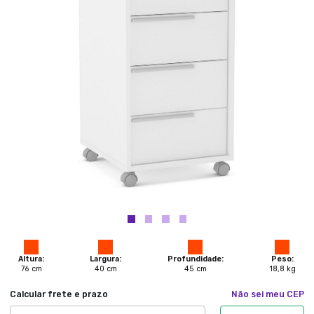
Altura:
Largura:
Profundidade:
Peso:
76
cm
40
cm
45
cm
18,8
kg
Calcular frete e prazo
Não sei meu CEP