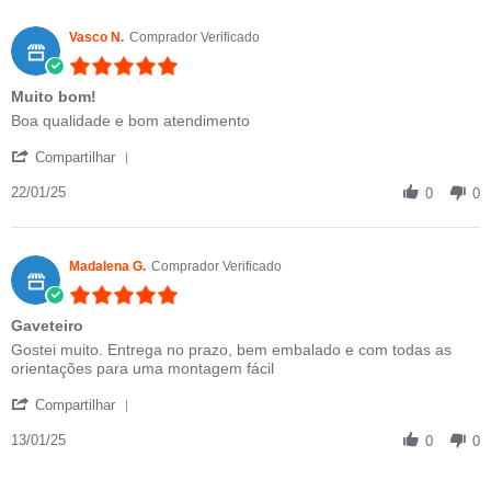
Vasco N.
Comprador Verificado
5.0 star rating
Muito bom!
Review by Vasco N. on 22 Jan 2025
review stating Muito bom!
Boa qualidade e bom atendimento
' Share Review by Vasco N. on 22 Jan 2025
Compartilhar
22/01/25
0
0
Madalena G.
Comprador Verificado
5.0 star rating
Gaveteiro
Review by Madalena G. on 13 Jan 2025
review stating Gaveteiro
Gostei muito. Entrega no prazo, bem embalado e com todas as
orientações para uma montagem fácil
' Share Review by Madalena G. on 13 Jan 2025
Compartilhar
13/01/25
0
0