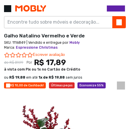
Galho Natalino Vermelho e Verde
SKU:
1116849
| Vendido e entregue por
Mobly
Marca
:
Espressione Christmas
0.0 star rating
Escrever avaliação
R$ 17,89
de
R$ 39,99
Por
à vista com Pix ou 1x no Cartão de Crédito
ou
R$ 19,88
em até
1
x de
R$ 19,88
sem juros
R$ 10,00 de Cashback!
Últimas peças
Economize 55%