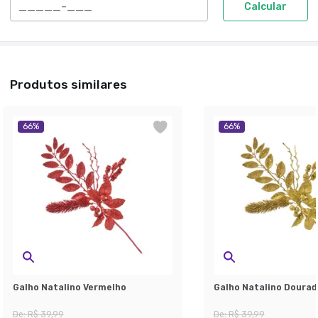
Calcular
Produtos similares
66
%
66
%
Galho Natalino Vermelho
Galho Natalino Dourad
De:
R$ 39,99
De:
R$ 39,99