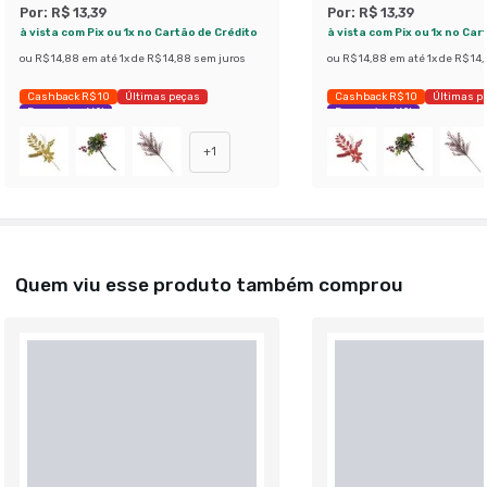
Por:
R$ 13,39
Por:
R$ 13,39
à vista com Pix ou 1x no Cartão de Crédito
à vista com Pix ou 1x no Car
ou
R$ 14,88
em até
1
x de
R$ 14,88
sem juros
ou
R$ 14,88
em até
1
x de
R$ 14
Cashback R$ 10
Últimas peças
Cashback R$ 10
Últimas p
Economize 66%
Economize 66%
+
1
Quem viu esse produto também comprou