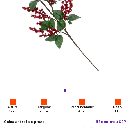
Altura:
Largura:
Profundidade:
Peso:
67
cm
25
cm
4
cm
1
kg
Calcular frete e prazo
Não sei meu CEP