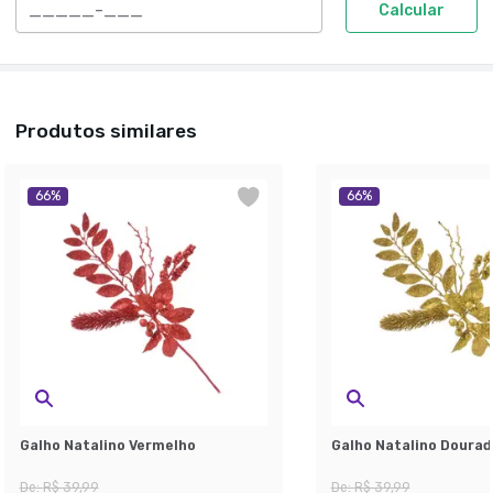
Calcular
Produtos similares
66
%
66
%
Galho Natalino Vermelho
Galho Natalino Dourad
De:
R$ 39,99
De:
R$ 39,99