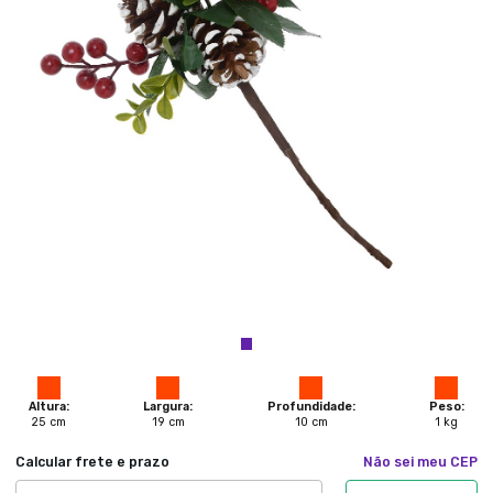
Altura:
Largura:
Profundidade:
Peso:
25
cm
19
cm
10
cm
1
kg
Calcular frete e prazo
Não sei meu CEP