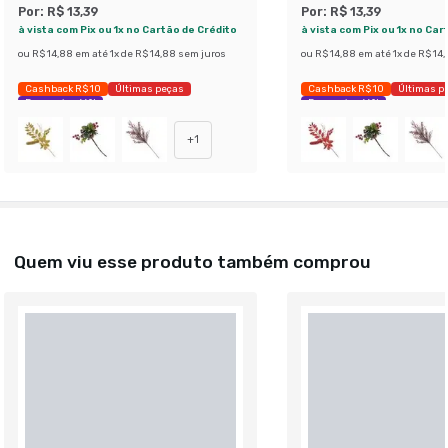
Por:
R$ 13,39
Por:
R$ 13,39
à vista com Pix ou 1x no Cartão de Crédito
à vista com Pix ou 1x no Car
ou
R$ 14,88
em até
1
x de
R$ 14,88
sem juros
ou
R$ 14,88
em até
1
x de
R$ 14
Cashback R$ 10
Últimas peças
Cashback R$ 10
Últimas p
Economize 66%
Economize 66%
+
1
Quem viu esse produto também comprou