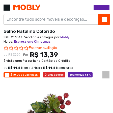
Galho Natalino Colorido
SKU:
1116847
| Vendido e entregue por
Mobly
Marca
:
Espressione Christmas
0.0 star rating
Escrever avaliação
R$ 13,39
de
R$ 39,99
Por
à vista com Pix ou 1x no Cartão de Crédito
ou
R$ 14,88
em até
1
x de
R$ 14,88
sem juros
R$ 10,00 de Cashback!
Últimas peças
Economize 66%