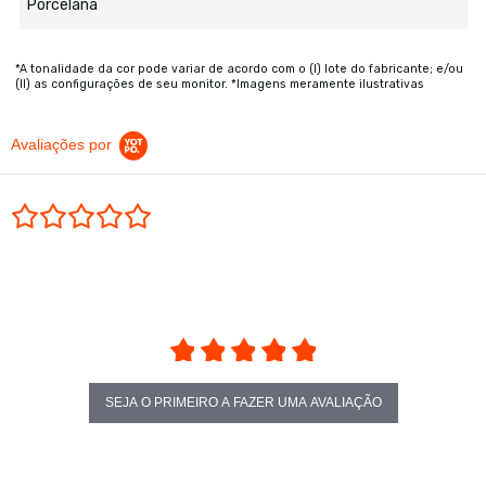
Porcelana
*A tonalidade da cor pode variar de acordo com o (I) lote do fabricante; e/ou
(II) as configurações de seu monitor. *Imagens meramente ilustrativas
Avaliações por
0.0 star rating
SEJA O PRIMEIRO A FAZER UMA AVALIAÇÃO