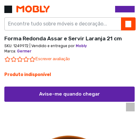
Forma Redonda Assar e Servir Laranja 21 cm
SKU:
1249972
| Vendido e entregue por
Mobly
Marca
:
Germer
0.0 star rating
Escrever avaliação
Produto indisponível
Avise-me quando chegar