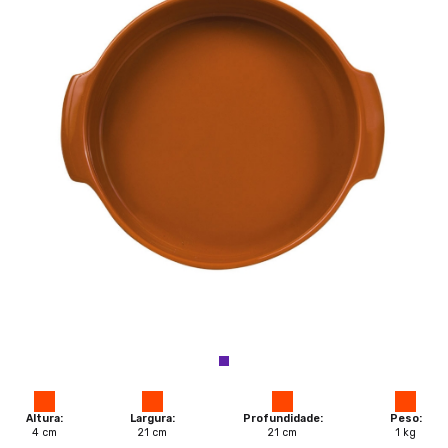
Altura:
Largura:
Profundidade:
Peso:
4
cm
21
cm
21
cm
1
kg