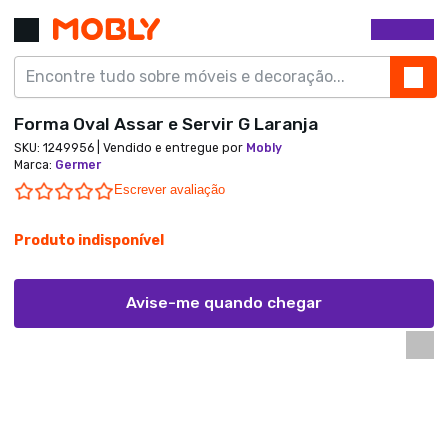
Forma Oval Assar e Servir G Laranja
SKU:
1249956
| Vendido e entregue por
Mobly
Marca
:
Germer
0.0 star rating
Escrever avaliação
Produto indisponível
Avise-me quando chegar