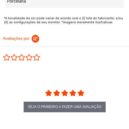
Porcelana
*A tonalidade da cor pode variar de acordo com o (I) lote do fabricante; e/ou
(II) as configurações de seu monitor. *Imagens meramente ilustrativas
Avaliações por
0.0 star rating
SEJA O PRIMEIRO A FAZER UMA AVALIAÇÃO