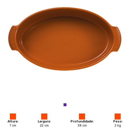
Altura:
Largura:
Profundidade:
Peso:
7
cm
22
cm
38
cm
2
kg