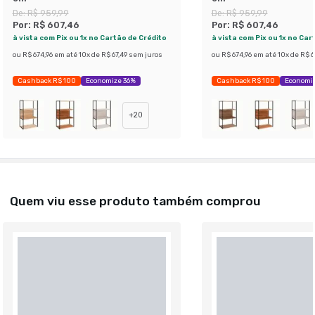
De:
R$ 959,99
De:
R$ 959,99
Por:
R$ 607,46
Por:
R$ 607,46
à vista com Pix ou 1x no Cartão de Crédito
à vista com Pix ou 1x no Car
ou
R$ 674,96
em até
10
x de
R$ 67,49
sem juros
ou
R$ 674,96
em até
10
x de
R$ 6
Cashback R$ 100
Economize 36%
Cashback R$ 100
Economi
+
20
Quem viu esse produto também comprou