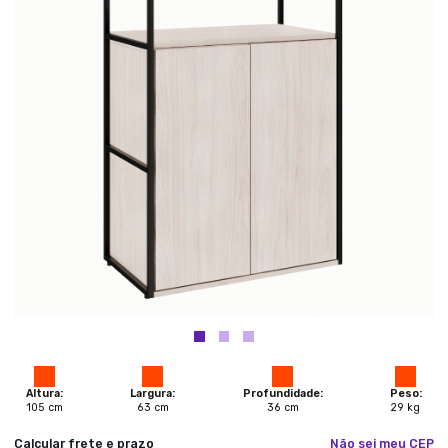
Altura:
Largura:
Profundidade:
Peso:
105
cm
63
cm
36
cm
29
kg
Calcular frete e prazo
Não sei meu CEP