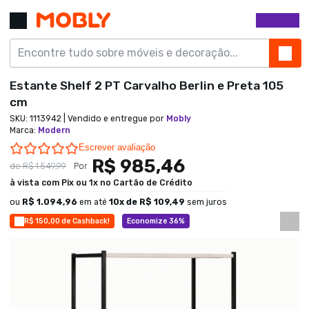
Estante Shelf 2 PT Carvalho Berlin e Preta 105
cm
SKU:
1113942
| Vendido e entregue por
Mobly
Marca
:
Modern
0.0 star rating
Escrever avaliação
R$ 985,46
de
R$ 1.549,99
Por
à vista com Pix ou 1x no Cartão de Crédito
ou
R$ 1.094,96
em até
10
x de
R$ 109,49
sem juros
R$ 150,00 de Cashback!
Economize 36%