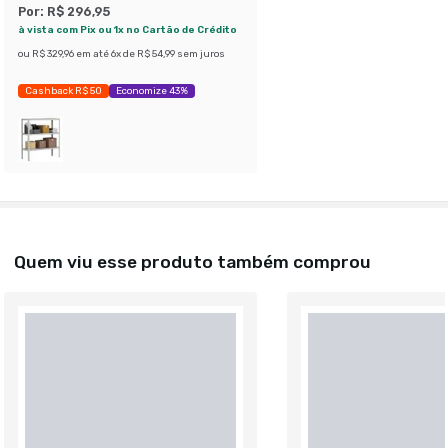
Por:
R$ 296,95
à vista com Pix ou 1x no Cartão de Crédito
ou
R$ 329,96
em até
6
x de
R$ 54,99
sem juros
Cashback R$ 50
Economize 43%
Quem viu esse produto também comprou