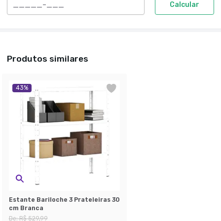
Calcular
Produtos similares
43
%
Estante Bariloche 3 Prateleiras 30
cm Branca
De:
R$ 529,99