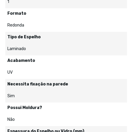
1
Formato
Redonda
Tipo de Espelho
Laminado
Acabamento
UV
Necessita fixação na parede
Sim
Possui Moldura?
Não
Espessura do Espelho ou Vidro (mm)