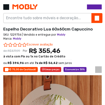
Espelho Decorativo Lua 60x60cm Capuccino
SKU:
1229756
| Vendido e entregue por
Mobly
Marca
:
Mobly
0.0 star rating
Escrever avaliação
R$ 355,46
de
R$ 579,99
Por
à vista com Pix ou 1x no Cartão de Crédito
ou
R$ 394,96
em até
7
x de
R$ 56,42
sem juros
R$ 75,00 de Cashback!
Últimas peças
Economize 38%