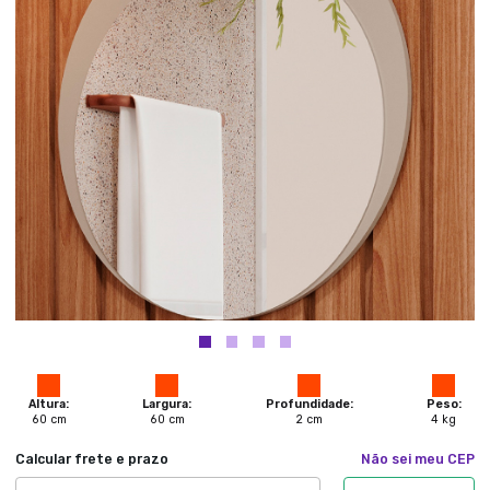
Altura:
Largura:
Profundidade:
Peso:
60
cm
60
cm
2
cm
4
kg
Calcular frete e prazo
Não sei meu CEP