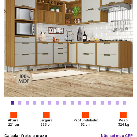
Altura:
Largura:
Profundidade:
Peso:
221
cm
253
cm
52
cm
324
kg
Calcular frete e prazo
Não sei meu CEP