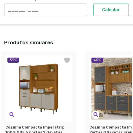
Calcular
Produtos similares
39
%
40
%
Cozinha Compacta Imperatriz
Cozinha Compacta Imp
100% MDF 6 portas 2 Gavetas
Portas 8 Gavetas Freij