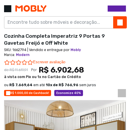
Cozinha Completa Imperatriz 9 Portas 9
Gavetas Freijó e Off White
SKU:
1662794
| Vendido e entregue por
Mobly
Marca
:
Modern
0.0 star rating
Escrever avaliação
R$ 6.902,68
de
R$ 11.619,91
Por
à vista com Pix ou 1x no Cartão de Crédito
ou
R$ 7.669,64
em até
10
x de
R$ 766,96
sem juros
R$ 1.000,00 de Cashback!
Economize 40%