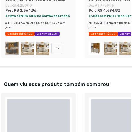
Freijó e Off White
De:
R$ 4.259,99
De:
R$ 7.759,95
Por:
R$ 2.564,96
Por:
R$ 4.634,82
à vista com Pix ou 1x no Cartão de Crédito
à vista com Pix ou 1x no Car
ou
R$ 2.849,96
em até
10
x de
R$ 284,99
sem
ou
R$ 5.149,80
em até
10
x de
R$
juros
juros
Cashback R$ 400
Economize 39%
Cashback R$ 700
Economi
+
12
Quem viu esse produto também comprou