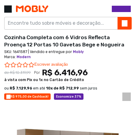
Cozinha Completa com 6 Vidros Reflecta
Proença 12 Portas 10 Gavetas Bege e Nogueira
SKU:
1641587
| Vendido e entregue por
Mobly
Marca
:
Modern
0.0 star rating
Escrever avaliação
R$ 6.416,96
de
R$ 10.319,99
Por
à vista com Pix ou 1x no Cartão de Crédito
ou
R$ 7.129,96
em até
10
x de
R$ 712,99
sem juros
R$ 975,00 de Cashback!
Economize 37%