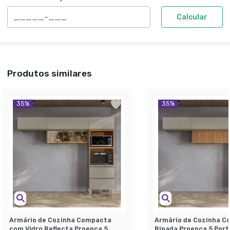
Calcular
Produtos similares
35
%
35
%
Armário de Cozinha Compacta
Armário de Cozinha C
com Vidro Reflecta Proença 5
Ripada Proença 5 Port