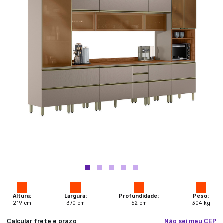
Altura:
Largura:
Profundidade:
Peso:
219
cm
370
cm
52
cm
304
kg
Calcular frete e prazo
Não sei meu CEP