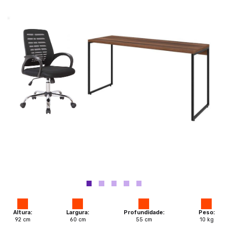
Altura:
Largura:
Profundidade:
Peso:
92
cm
60
cm
55
cm
10
kg