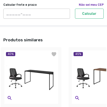
Calcular frete e prazo
Não sei meu CEP
Calcular
Produtos similares
40
%
45
%