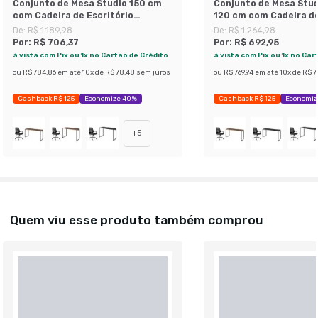
Conjunto de Mesa Studio 150 cm
Conjunto de Mesa Stud
com Cadeira de Escritório
120 cm com Cadeira de
Secretária Giratória Light Preta
Secretária Giratória L
De:
R$ 1.189,98
De:
R$ 1.264,98
Por:
R$ 706,37
Por:
R$ 692,95
à vista com Pix ou 1x no Cartão de Crédito
à vista com Pix ou 1x no Car
ou
R$ 784,86
em até
10
x de
R$ 78,48
sem juros
ou
R$ 769,94
em até
10
x de
R$ 7
Cashback R$ 125
Economize 40%
Cashback R$ 125
Economiz
+
5
Quem viu esse produto também comprou