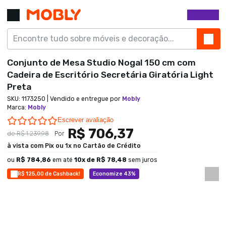
Conjunto de Mesa Studio Nogal 150 cm com
Cadeira de Escritório Secretária Giratória Light
Preta
SKU:
1173250
| Vendido e entregue por
Mobly
Marca
:
Mobly
0.0 star rating
Escrever avaliação
R$ 706,37
de
R$ 1.239,98
Por
à vista com Pix ou 1x no Cartão de Crédito
ou
R$ 784,86
em até
10
x de
R$ 78,48
sem juros
R$ 125,00 de Cashback!
Economize 43%