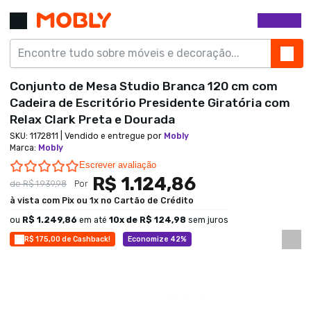
Conjunto de Mesa Studio Branca 120 cm com
Cadeira de Escritório Presidente Giratória com
Relax Clark Preta e Dourada
SKU:
1172811
| Vendido e entregue por
Mobly
Marca
:
Mobly
0.0 star rating
Escrever avaliação
R$ 1.124,86
de
R$ 1.939,98
Por
à vista com Pix ou 1x no Cartão de Crédito
ou
R$ 1.249,86
em até
10
x de
R$ 124,98
sem juros
R$ 175,00 de Cashback!
Economize 42%