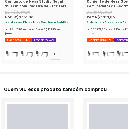
Conjunto de Mesa Studio Nogal
Conjunto de Mesa Stud
150 cm com Cadeira de Escritório
com Cadeira de Escrit
Presidente Giratória com Relax
Presidente Giratória 
De:
R$ 1.909,98
De:
R$ 1.859,98
Clark Preta e Dourada
Clark Preta e Dourada
Por:
R$ 1.151,86
Por:
R$ 1.151,86
à vista com Pix ou 1x no Cartão de Crédito
à vista com Pix ou 1x no Car
ou
R$ 1.279,86
em até
10
x de
R$ 127,98
sem
ou
R$ 1.279,86
em até
10
x de
R$ 
juros
juros
Cashback R$ 175
Economize 39%
Cashback R$ 175
Economiz
+
5
Quem viu esse produto também comprou