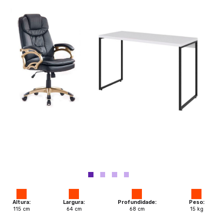
Altura:
Largura:
Profundidade:
Peso:
115
cm
64
cm
68
cm
15
kg