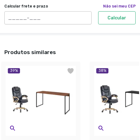
Calcular frete e prazo
Não sei meu CEP
Calcular
Produtos similares
39
%
38
%