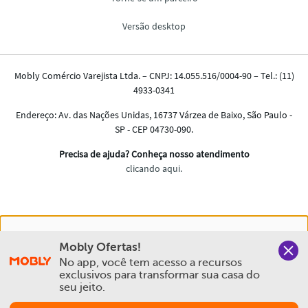
Nós salvamos o seu histórico de uso pra oferecer a melhor
Mobly Ofertas!
experiência na Mobly. Quando você navega no nosso site,
No app, você tem acesso a recursos 
aceita esta condição
exclusivos para transformar sua casa do 
seu jeito.
Política de Privacidade e Cookies