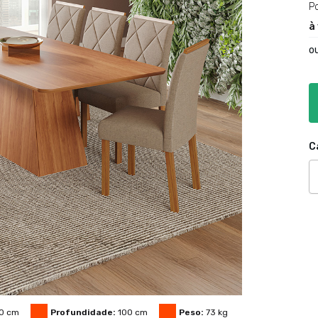
P
à
o
C
0
cm
Profundidade:
100
cm
Peso:
73
kg