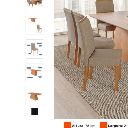
Altura:
78
cm
Largura:
21