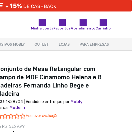
Minha conta
Favoritos
Atendimento
Carrinho
onjunto de Mesa Retangular com
ampo de MDF Cinamomo Helena e 8
adeiras Fernanda Linho Bege e
adeira
KU:
1328704
| Vendido e entregue por
Mobly
arca
:
Modern
0.0 star rating
Escrever avaliação
e
R$ 6.629,99