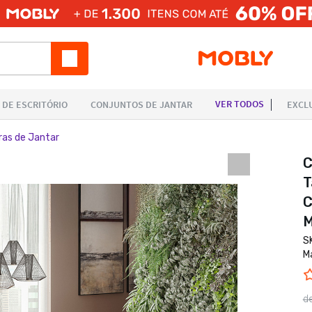
ras de Jantar
C
T
C
M
S
M
d