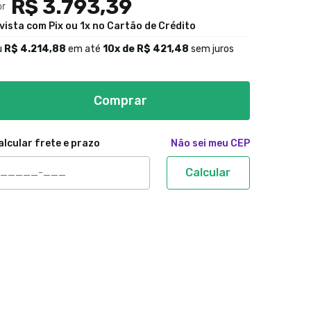
R$ 3.793,39
or
 vista com Pix ou 1x no Cartão de Crédito
u
R$ 4.214,88
em até
10
x de
R$ 421,48
sem juros
Comprar
alcular frete e prazo
Não sei meu CEP
Calcular