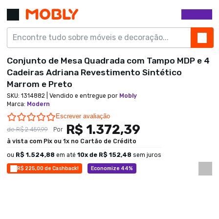
Conjunto de Mesa Quadrada com Tampo MDP e 4
Cadeiras Adriana Revestimento Sintético
Marrom e Preto
SKU:
1314882
| Vendido e entregue por
Mobly
Marca
:
Modern
0.0 star rating
Escrever avaliação
R$ 1.372,39
de
R$ 2.459,99
Por
à vista com Pix ou 1x no Cartão de Crédito
ou
R$ 1.524,88
em até
10
x de
R$ 152,48
sem juros
R$ 225,00 de Cashback!
Economize 44%