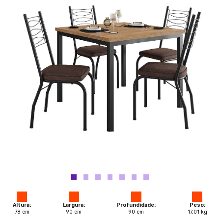
Altura:
Largura:
Profundidade:
Peso:
78
cm
90
cm
90
cm
17,01
kg