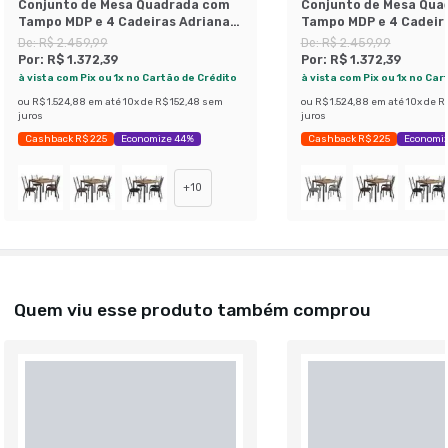
Conjunto de Mesa Quadrada com
Conjunto de Mesa Qua
Tampo MDP e 4 Cadeiras Adriana
Tampo MDP e 4 Cadeir
Revestimento Sintético Platina e
Revestimento Sintéti
De:
R$ 2.459,99
De:
R$ 2.459,99
Preto
Marrom e Preto
Por:
R$ 1.372,39
Por:
R$ 1.372,39
à vista com Pix ou 1x no Cartão de Crédito
à vista com Pix ou 1x no Car
ou
R$ 1.524,88
em até
10
x de
R$ 152,48
sem
ou
R$ 1.524,88
em até
10
x de
R$
juros
juros
Cashback R$ 225
Economize 44%
Cashback R$ 225
Economi
+
10
Quem viu esse produto também comprou