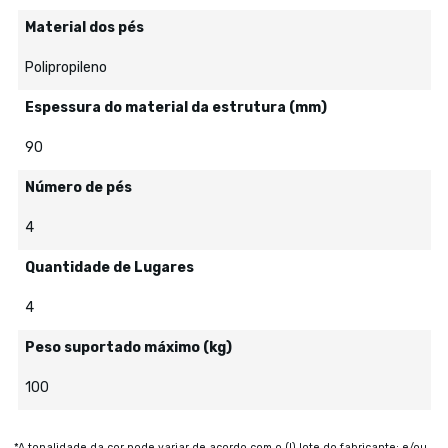
Material dos pés
Polipropileno
Espessura do material da estrutura (mm)
90
Número de pés
4
Quantidade de Lugares
4
Peso suportado máximo (kg)
100
*A tonalidade da cor pode variar de acordo com o (I) lote do fabricante; e/ou