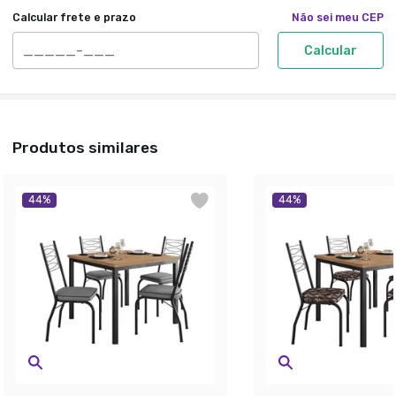
Calcular frete e prazo
Não sei meu CEP
Calcular
Produtos similares
44
%
44
%