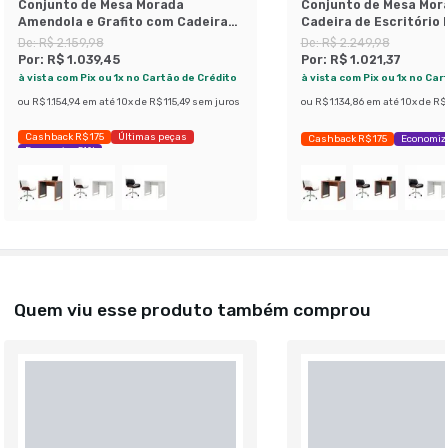
Conjunto de Mesa Morada
Conjunto de Mesa Mor
Amendola e Grafito com Cadeira
Cadeira de Escritório 
de Escritório Diretor Giratória
Giratória Lauren Bran
De:
R$ 2.159,98
De:
R$ 2.249,98
Lauren Preta
Por:
R$ 1.039,45
Por:
R$ 1.021,37
à vista com Pix ou 1x no Cartão de Crédito
à vista com Pix ou 1x no Car
ou
R$ 1.154,94
em até
10
x de
R$ 115,49
sem juros
ou
R$ 1.134,86
em até
10
x de
R$ 
Cashback R$ 175
Últimas peças
Cashback R$ 175
Economiz
Economize 51%
Quem viu esse produto também comprou