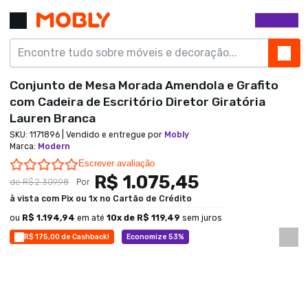
Conjunto de Mesa Morada Amendola e Grafito
com Cadeira de Escritório Diretor Giratória
Lauren Branca
SKU:
1171896
| Vendido e entregue por
Mobly
Marca
:
Modern
0.0 star rating
Escrever avaliação
R$ 1.075,45
de
R$ 2.309,98
Por
à vista com Pix ou 1x no Cartão de Crédito
ou
R$ 1.194,94
em até
10
x de
R$ 119,49
sem juros
R$ 175,00 de Cashback!
Economize 53%