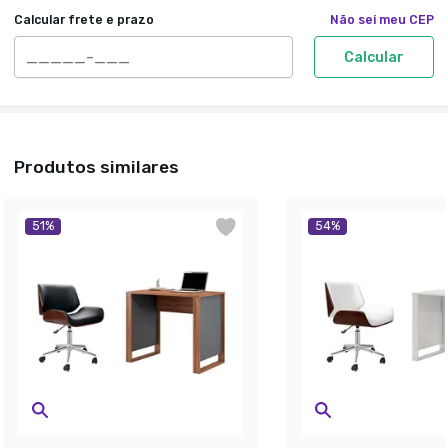
Calcular frete e prazo
Não sei meu CEP
Calcular
Produtos similares
51
%
54
%