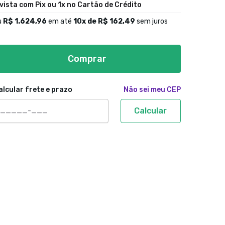
 vista com Pix ou 1x no Cartão de Crédito
u
R$ 1.624,96
em até
10
x de
R$ 162,49
sem juros
Comprar
alcular frete e prazo
Não sei meu CEP
Calcular