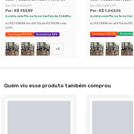
Branco Floral
Mesclado Petróleo
De:
R$ 1.409,99
De:
R$ 1.489,99
Por:
R$ 953,89
Por:
R$ 1.043,96
à vista com Pix ou 1x no Cartão de Crédito
à vista com Pix ou 1x no Car
ou
R$ 1.059,88
em até
10
x de
R$ 105,98
sem
ou
R$ 1.159,96
em até
10
x de
R$ 1
juros
Cashback R$ 175
Envio Ime
Cashback R$ 150
Economize 32%
Economize 29%
+
8
Quem viu esse produto também comprou