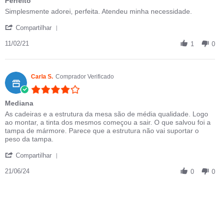
Perfeito
Review by Edna on 11 Feb 2021
review stating Perfeito
Simplesmente adorei, perfeita. Atendeu minha necessidade.
' Share Review by Edna on 11 Feb 2021
Compartilhar
11/02/21
1
0
Carla S.
Comprador Verificado
4.0 star rating
Mediana
Review by Carla S. on 21 Jun 2024
review stating Mediana
As cadeiras e a estrutura da mesa são de média qualidade. Logo
ao montar, a tinta dos mesmos começou a sair. O que salvou foi a
tampa de mármore. Parece que a estrutura não vai suportar o
peso da tampa.
' Share Review by Carla S. on 21 Jun 2024
Compartilhar
21/06/24
0
0