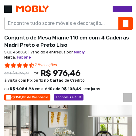
Conjunto de Mesa Miame 110 cm com 4 Cadeiras
Madri Preto e Preto Liso
SKU:
458838
| Vendido e entregue por
Mobly
Marca
:
Fabone
4.5 star rating
2 Avaliações
R$ 976,46
de
R$ 1.399,99
Por
à vista com Pix ou 1x no Cartão de Crédito
ou
R$ 1.084,96
em até
10
x de
R$ 108,49
sem juros
R$ 150,00 de Cashback!
Economize 30%