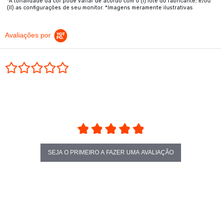
*A tonalidade da cor pode variar de acordo com o (I) lote do fabricante; e/ou
(II) as configurações de seu monitor. *Imagens meramente ilustrativas
Avaliações por
0.0 star rating
SEJA O PRIMEIRO A FAZER UMA AVALIAÇÃO