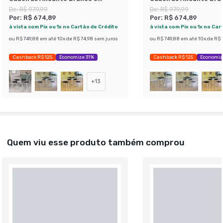
Branco Floral
De:
R$ 979,99
De:
R$ 979,99
Por:
R$ 674,89
Por:
R$ 674,89
à vista com Pix ou 1x no Cartão de Crédito
à vista com Pix ou 1x no Car
ou
R$ 749,88
em até
10
x de
R$ 74,98
sem juros
ou
R$ 749,88
em até
10
x de
R$ 
Cashback R$ 125
Economize 31%
Cashback R$ 125
Economiz
+
13
Quem viu esse produto também comprou