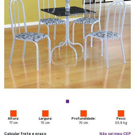
Altura:
Largura:
Profundidade:
Peso:
77
cm
70
cm
70
cm
50,8
kg
Calcular frete e prazo
Não sei meu CEP