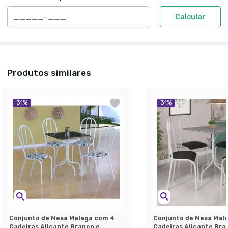
Calcular
Produtos similares
31
%
31
%
Conjunto de Mesa Malaga com 4
Conjunto de Mesa Mal
Cadeiras Alicante Branco e
Cadeiras Alicante Bra