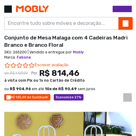
Conjunto de Mesa Malaga com 4 Cadeiras Madri
Branco e Branco Floral
SKU:
265200
| Vendido e entregue por
Mobly
Marca
:
Fabone
0.0 star rating
Escrever avaliação
R$ 814,46
de
R$ 1.129,99
Por
à vista com Pix ou 1x no Cartão de Crédito
ou
R$ 904,96
em até
10
x de
R$ 90,49
sem juros
R$ 125,00 de Cashback!
Economize 27%