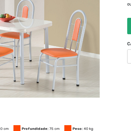
o
C
20
cm
Profundidade:
75
cm
Peso:
40
kg