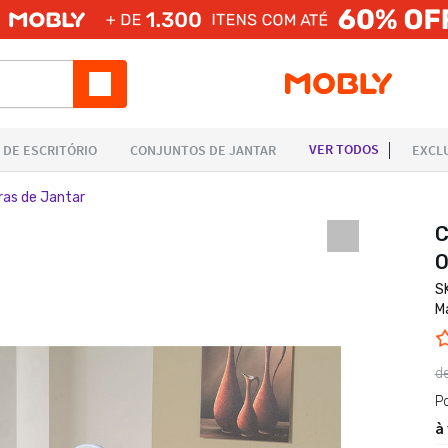
ras de Jantar
C
O
S
M
d
P
à