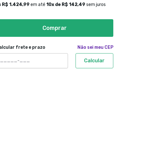
u
R$ 1.424,99
em até
10
x de
R$ 142,49
sem juros
Comprar
alcular frete e prazo
Não sei meu CEP
Calcular