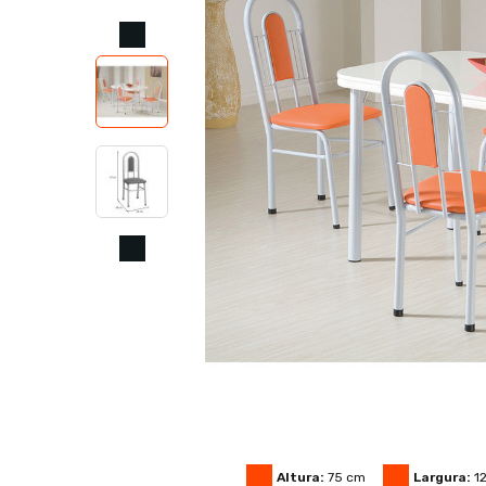
Altura:
75
cm
Largura:
1