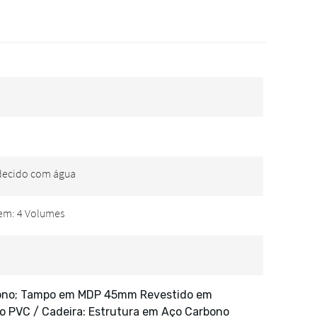
bono; Tampo em MDP 45mm Revestido em
o PVC / Cadeira: Estrutura em Aço Carbono