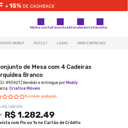
Minha conta
Favoritos
Atendimento
Carrinho
onjunto de Mesa com 4 Cadeiras
rquídea Branco
KU:
490421
| Vendido e entregue por
Mobly
arca
:
Criativa Móveis
0.0 star rating
Escrever avaliação
e
R$ 1.851,99
R$ 1.282,49
or
 vista com Pix ou 1x no Cartão de Crédito