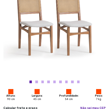
Altura:
Largura:
Profundidade:
Peso:
90
cm
45
cm
54
cm
7
kg
Calcular frete e prazo
Não sei meu CEP