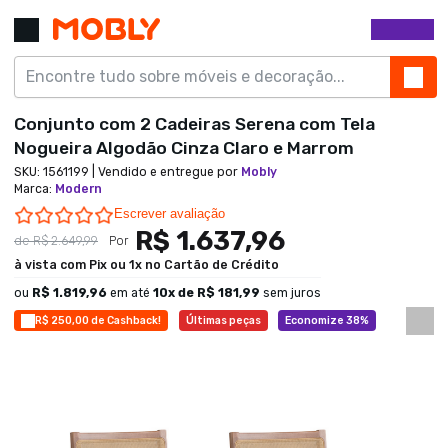
Conjunto com 2 Cadeiras Serena com Tela
Nogueira Algodão Cinza Claro e Marrom
SKU:
1561199
| Vendido e entregue por
Mobly
Marca
:
Modern
0.0 star rating
Escrever avaliação
R$ 1.637,96
de
R$ 2.649,99
Por
à vista com Pix ou 1x no Cartão de Crédito
ou
R$ 1.819,96
em até
10
x de
R$ 181,99
sem juros
R$ 250,00 de Cashback!
Últimas peças
Economize 38%