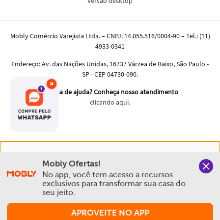
×
Nós salvamos o seu histórico de uso pra oferecer a melhor
Mobly Ofertas!
experiência na Mobly. Quando você navega no nosso site,
No app, você tem acesso a recursos 
aceita esta condição
exclusivos para transformar sua casa do 
seu jeito.
Política de Privacidade e Cookies
APROVEITE NO APP
Aceitar e Fechar
Comprar