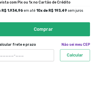
 vista com Pix ou 1x no Cartão de Crédito
u
R$ 1.934,96
em até
10
x de
R$ 193,49
sem juros
Comprar
alcular frete e prazo
Não sei meu CEP
Calcular