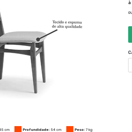
à
o
C
45
cm
Profundidade:
54
cm
Peso:
7
kg