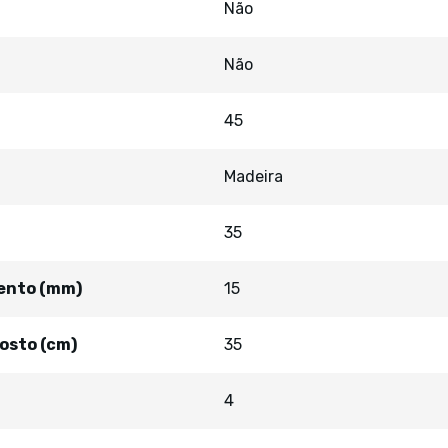
Não
Não
45
Madeira
35
sento (mm)
15
osto (cm)
35
4