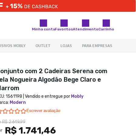
Minha conta
Favoritos
Atendimento
Carrinho
onjunto com 2 Cadeiras Serena com
ela Nogueira Algodão Bege Claro e
arrom
KU:
1561198
| Vendido e entregue por
Mobly
arca
:
Modern
0.0 star rating
Escrever avaliação
e
R$ 2.649,99
R$ 1.741,46
or