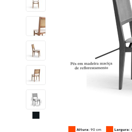
Altura:
90
cm
Largura: