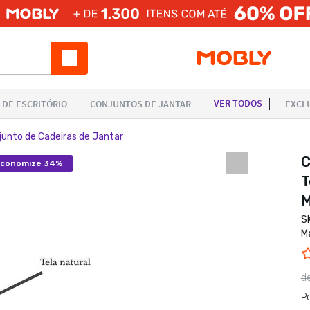
junto de Cadeiras de Jantar
C
conomize 34%
T
M
S
M
d
P