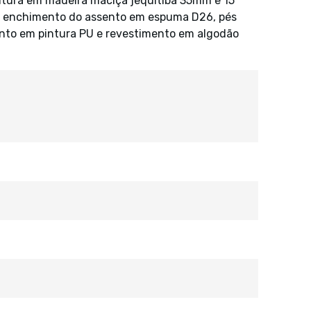
utura em madeira maciça jequitibá 35mm e 15
l, enchimento do assento em espuma D26, pés
to em pintura PU e revestimento em algodão