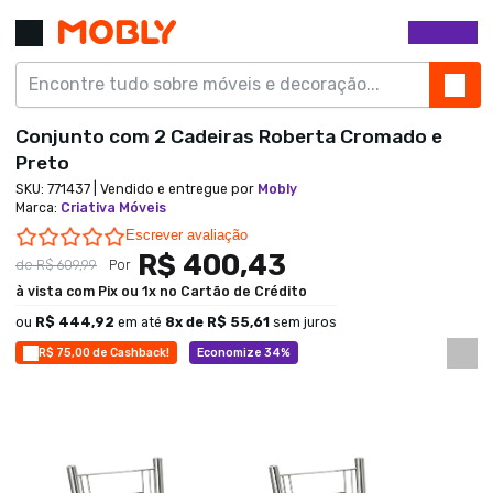
Conjunto com 2 Cadeiras Roberta Cromado e
Preto
SKU:
771437
| Vendido e entregue por
Mobly
Marca
:
Criativa Móveis
0.0 star rating
Escrever avaliação
R$ 400,43
de
R$ 609,99
Por
à vista com Pix ou 1x no Cartão de Crédito
ou
R$ 444,92
em até
8
x de
R$ 55,61
sem juros
R$ 75,00 de Cashback!
Economize 34%