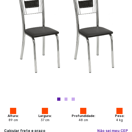
Altura:
Largura:
Profundidade:
Peso:
89
cm
37
cm
48
cm
4
kg
Calcular frete e prazo
Não sei meu CEP