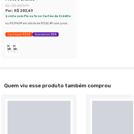
De:
R$ 459,99
Por:
R$ 283,49
à vista com Pix ou 1x no Cartão de Crédito
ou
R$ 314,99
em até
6
x de
R$ 52,49
sem juros
Cashback R$ 50
Economize 38%
Quem viu esse produto também comprou