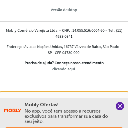
Nós salvamos o seu histórico de uso pra oferecer a melhor
Mobly Ofertas!
experiência na Mobly. Quando você navega no nosso site,
No app, você tem acesso a recursos 
aceita esta condição
exclusivos para transformar sua casa do 
seu jeito.
Política de Privacidade e Cookies