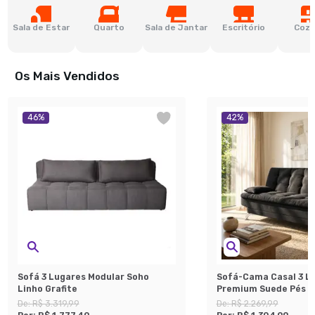
Sala de Estar
Quarto
Sala de Jantar
Escritório
Cozi
Os Mais Vendidos
46
%
42
%
Sofá 3 Lugares Modular Soho
Sofá-Cama Casal 3 L
Linho Grafite
Premium Suede Pés d
Preto
De:
R$ 3.319,99
De:
R$ 2.269,99