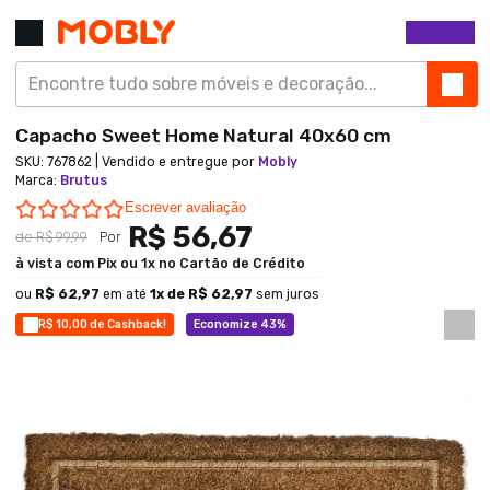
Capacho Sweet Home Natural 40x60 cm
SKU:
767862
| Vendido e entregue por
Mobly
Marca
:
Brutus
0.0 star rating
Escrever avaliação
R$ 56,67
de
R$ 99,99
Por
à vista com Pix ou 1x no Cartão de Crédito
ou
R$ 62,97
em até
1
x de
R$ 62,97
sem juros
R$ 10,00 de Cashback!
Economize 43%