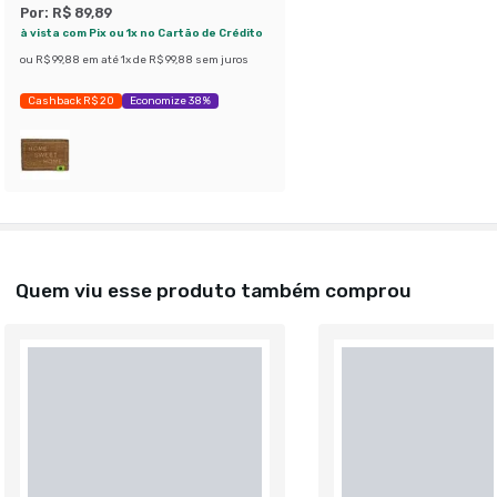
Por:
R$ 89,89
à vista com Pix ou 1x no Cartão de Crédito
ou
R$ 99,88
em até
1
x de
R$ 99,88
sem juros
Cashback R$ 20
Economize 38%
Quem viu esse produto também comprou