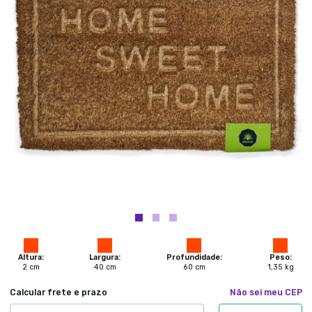
Altura:
Largura:
Profundidade:
Peso:
2
cm
40
cm
60
cm
1,35
kg
Calcular frete e prazo
Não sei meu CEP