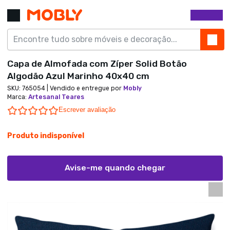
Capa de Almofada com Zíper Solid Botão
Algodão Azul Marinho 40x40 cm
SKU:
765054
| Vendido e entregue por
Mobly
Marca
:
Artesanal Teares
0.0 star rating
Escrever avaliação
Produto indisponível
Avise-me quando chegar