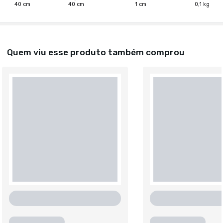
40
cm
40
cm
1
cm
0,1
kg
Quem viu esse produto também comprou