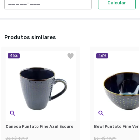
Calcular
Produtos similares
46
%
46
%
Caneca Puntato Fine Azul Escuro
Bowl Puntato Fine Ver
De:
R$ 49,99
De:
R$ 49,99