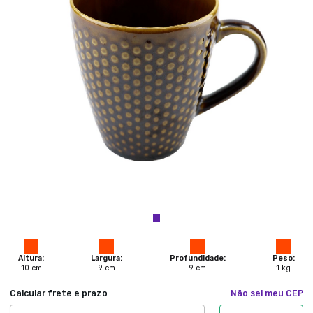
Altura:
Largura:
Profundidade:
Peso:
10
cm
9
cm
9
cm
1
kg
Calcular frete e prazo
Não sei meu CEP