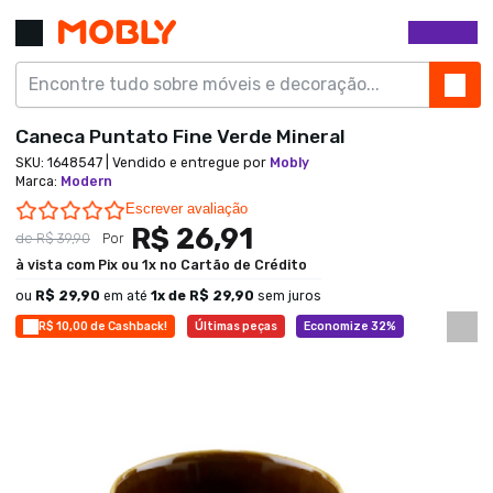
Caneca Puntato Fine Verde Mineral
SKU:
1648547
| Vendido e entregue por
Mobly
Marca
:
Modern
0.0 star rating
Escrever avaliação
R$ 26,91
de
R$ 39,90
Por
à vista com Pix ou 1x no Cartão de Crédito
ou
R$ 29,90
em até
1
x de
R$ 29,90
sem juros
R$ 10,00 de Cashback!
Últimas peças
Economize 32%