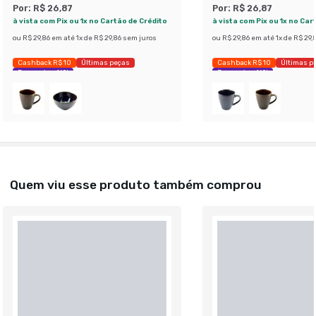
Por:
R$ 26,87
Por:
R$ 26,87
à vista com Pix ou 1x no Cartão de Crédito
à vista com Pix ou 1x no Car
ou
R$ 29,86
em até
1
x de
R$ 29,86
sem juros
ou
R$ 29,86
em até
1
x de
R$ 29,
Cashback R$ 10
Últimas peças
Cashback R$ 10
Últimas p
Economize 46%
Economize 46%
Quem viu esse produto também comprou