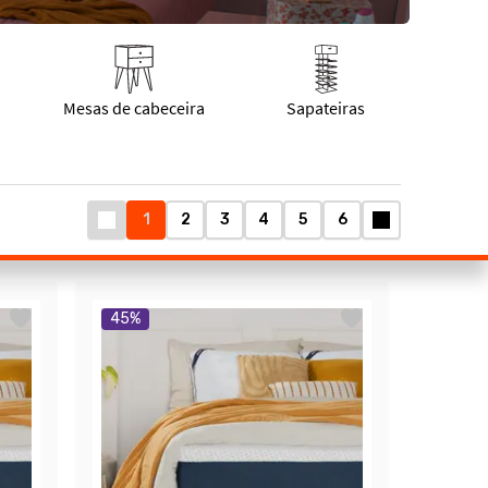
1
2
3
4
5
6
45
%