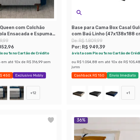
 Queen com Colchão
Base para Cama Box Casal Gul
ola Ensacada e Espuma
com Baú Linho (47x138x188 c
tica (32x158x198) Cinza
Cinza
9,99
De:
R$ 1.809,99
852,96
Por:
R$ 949,39
ix ou 1x no Cartão de Crédito
à vista com Pix ou 1x no Cartão de Créd
6
em até
10
x de
R$ 316,99
sem
ou
R$ 1.054,88
em até
10
x de
R$ 105,4
juros
$ 450
Exclusivo Mobly
Cashback R$ 150
Envio Imediato
 48%
Exclusivo Mobly
+
12
+
1
36
%