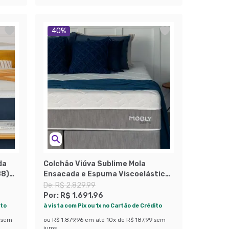
40
%
da
Colchão Viúva Sublime Mola
88)
Ensacada e Espuma Viscoelástica
(32x128x188) Cinza e Branco
De:
R$ 2.829,99
Por:
R$ 1.691,96
ito
à vista com Pix ou 1x no Cartão de Crédito
sem
ou
R$ 1.879,96
em até
10
x de
R$ 187,99
sem
juros