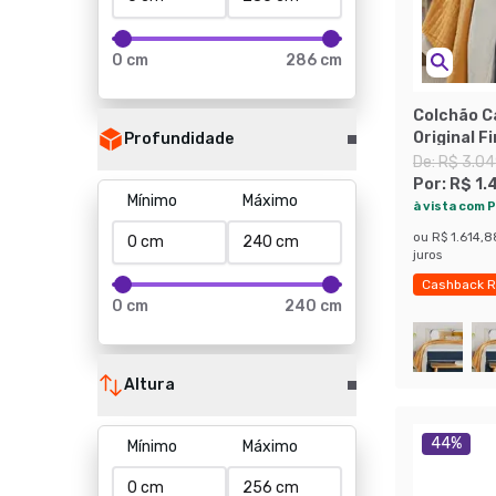
0 cm
286 cm
Colchão C
Original F
Profundidade
Branco
De:
R$ 3.04
Por:
R$ 1.
Mínimo
Máximo
à vista com P
ou
R$ 1.614,8
juros
Cashback R
0 cm
240 cm
Exclusivo M
Altura
44
%
Mínimo
Máximo