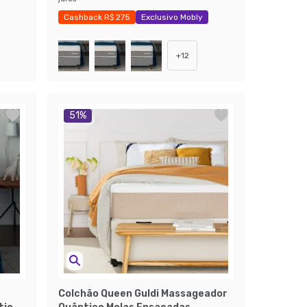
Cashback R$ 275
Exclusivo Mobly
Economize 40%
+
12
51
%
a
Colchão Queen Guldi Massageador