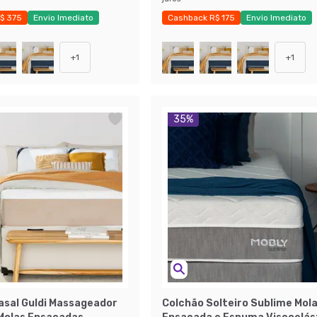
$ 375
Envio Imediato
Cashback R$ 175
Envio Imediato
obly
Exclusivo Mobly
+
1
+
1
35
%
asal Guldi Massageador
Colchão Solteiro Sublime Mol