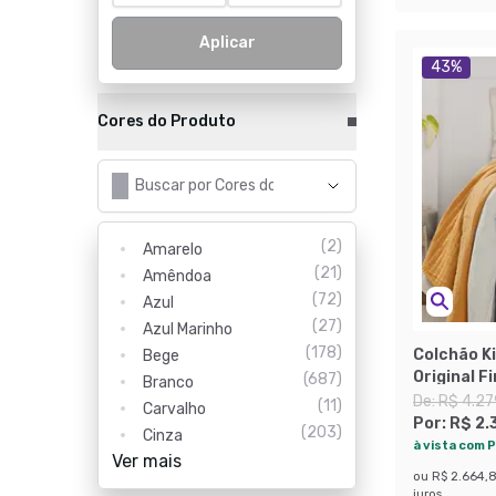
Aplicar
43
%
Cores do Produto
(
2
)
Amarelo
(
21
)
Amêndoa
(
72
)
Azul
(
27
)
Azul Marinho
(
178
)
Colchão K
Bege
Original F
(
687
)
Branco
Branco
De:
R$ 4.27
(
11
)
Carvalho
Por:
R$ 2.
(
203
)
Cinza
à vista com P
Ver mais
ou
R$ 2.664,
juros