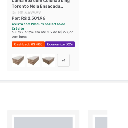
Cama Box com Colchão King
Toronto Mola Ensacada
(70x193x203) Dourado e Bege
De:
R$ 3.699,99
Por:
R$ 2.501,96
à vista com Pix ou 1x no Cartão de
Crédito
ou
R$ 2.779,96
em até
10
x de
R$ 277,99
sem juros
Cashback R$ 400
Economize 32%
+
1