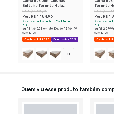
Cama Box com Colchão
Cama Box 
Solteiro Toronto Mola
Toronto M
Ensacada (70x108x198)
(70x138x1
De:
R$ 1.909,99
De:
R$ 3.35
Dourado e Bege
Por:
R$ 1.484,96
Por:
R$ 1.
à vista com Pix ou 1x no Cartão de
à vista com Pi
Crédito
Crédito
ou
R$ 1.649,96
em até
10
x de
R$ 164,99
ou
R$ 2.079,9
sem juros
sem juros
Cashback R$ 225
Economize 22%
Cashback R
Economize
+
1
Quem viu esse produto também com