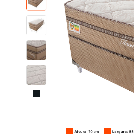
Altura:
70
cm
Largura:
88