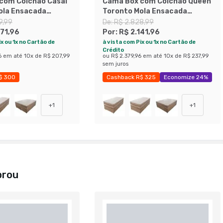
com Colchão Casal
Cama Box com Colchão Queen
ola Ensacada
Toronto Mola Ensacada
88) Dourado e Bege
(70x158x198) Dourado e Bege
9,99
De:
R$ 2.828,99
871,96
Por:
R$ 2.141,96
x ou 1x no Cartão de
à vista com Pix ou 1x no Cartão de
Crédito
6
em até
10
x de
R$ 207,99
ou
R$ 2.379,96
em até
10
x de
R$ 237,99
sem juros
$ 300
Cashback R$ 325
Economize 24%
 44%
+
1
+
1
prou