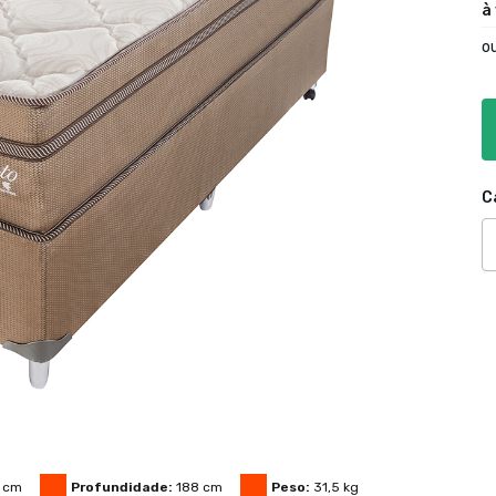
à
o
C
cm
Profundidade:
188
cm
Peso:
31,5
kg