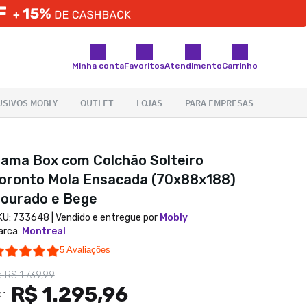
Minha conta
Favoritos
Atendimento
Carrinho
ama Box com Colchão Solteiro
oronto Mola Ensacada (70x88x188)
ourado e Bege
KU:
733648
| Vendido e entregue por
Mobly
arca
:
Montreal
5.0 star rating
5 Avaliações
e
R$ 1.739,99
R$ 1.295,96
or