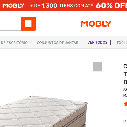
C
T
D
S
M
d
P