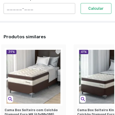
Calcular
Produtos similares
39
%
41
%
Cama Box Solteiro com Colchão
Cama Box Solteiro Kin
Diamond Euro MR (63x88x188)
Colchão Diamond Euro