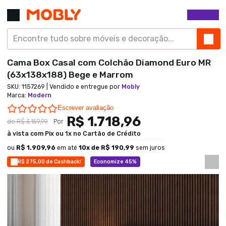
Cama Box Casal com Colchão Diamond Euro MR
(63x138x188) Bege e Marrom
SKU:
1157269
| Vendido e entregue por
Mobly
Marca
:
Modern
0.0 star rating
Escrever avaliação
R$ 1.718,96
de
R$ 3.159,99
Por
à vista com Pix ou 1x no Cartão de Crédito
ou
R$ 1.909,96
em até
10
x de
R$ 190,99
sem juros
R$ 275,00 de Cashback!
Economize 45%