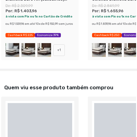
Bege e Marrom
(63x108x198) Bege e 
De:
R$ 2.309,99
De:
R$ 2.849,99
Por:
R$ 1.403,96
Por:
R$ 1.655,96
à vista com Pix ou 1x no Cartão de Crédito
à vista com Pix ou 1x no Car
ou
R$ 1.559,96
em até
10
x de
R$ 155,99
sem juros
ou
R$ 1.839,96
em até
10
x de
R$ 
Cashback R$ 225
Economize 39%
Cashback R$ 250
Economi
+
1
Quem viu esse produto também comprou