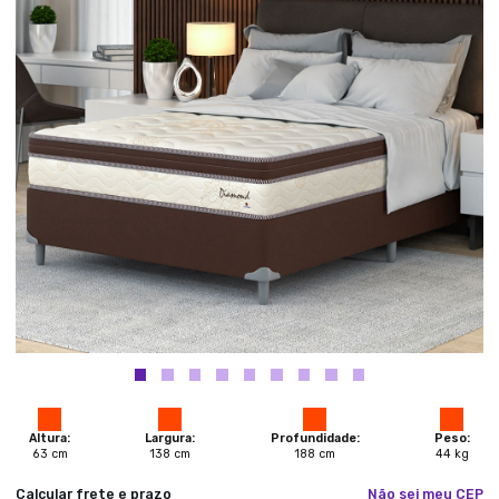
Altura:
Largura:
Profundidade:
Peso:
63
cm
138
cm
188
cm
44
kg
Calcular frete e prazo
Não sei meu CEP