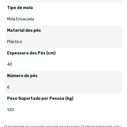
Tipo de mola
Mola Ensacada
Material dos pés
Plástico
Espessura dos Pés (cm)
40
Número de pés
6
Peso Suportado por Pessoa (kg)
120
*A tonalidade da cor pode variar de acordo com o (I) lote do fabricante; e/ou