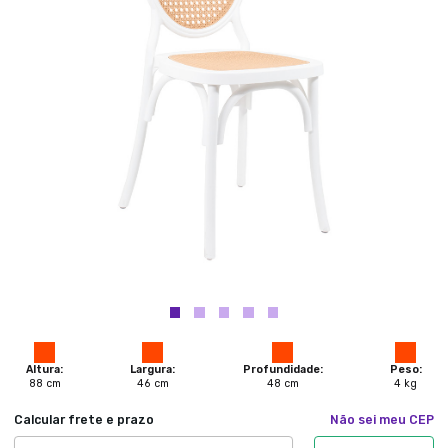
Altura:
Largura:
Profundidade:
Peso:
88
cm
46
cm
48
cm
4
kg
Calcular frete e prazo
Não sei meu CEP