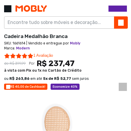
Cadeira Medalhão Branca
SKU:
1661614
| Vendido e entregue por
Mobly
Marca
:
Modern
5.0 star rating
1 Avaliação
R$ 237,47
de
R$ 399,99
Por
à vista com Pix ou 1x no Cartão de Crédito
ou
R$ 263,86
em até
5
x de
R$ 52,77
sem juros
R$ 40,00 de Cashback!
Economize 40%