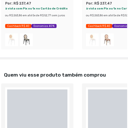
Por:
R$ 237,47
Por:
R$ 237,47
à vista com Pix ou 1x no Cartão de Crédito
à vista com Pix ou 1x no Car
ou
R$ 263,86
em até
5
x de
R$ 52,77
sem juros
ou
R$ 263,86
em até
5
x de
R$ 52
Cashback R$ 40
Economize 40%
Cashback R$ 40
Economiz
Quem viu esse produto também comprou