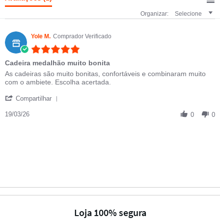
Organizar:
Selecione
Yole M.
Comprador Verificado
5.0 star rating
Cadeira medalhão muito bonita
Review by Yole M. on 19 Mar 2026
review stating Cadeira medalhão muito bonita
As cadeiras são muito bonitas, confortáveis e combinaram muito
com o ambiete. Escolha acertada.
' Share Review by Yole M. on 19 Mar 2026
Compartilhar
19/03/26
0
0