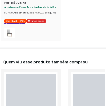
Por:
R$ 728,78
à vista com Pix ou 1x no Cartão de Crédito
ou
R$ 809,76
em até
10
x de
R$ 80,97
sem juros
Cashback R$ 125
Últimas peças
Economize 24%
Quem viu esse produto também comprou