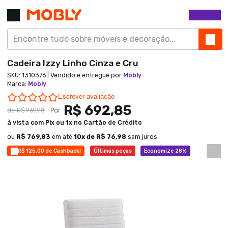
Cadeira Izzy Linho Cinza e Cru
SKU:
1310376
| Vendido e entregue por
Mobly
Marca
:
Mobly
0.0 star rating
Escrever avaliação
R$ 692,85
de
R$ 969,98
Por
à vista com Pix ou 1x no Cartão de Crédito
ou
R$ 769,83
em até
10
x de
R$ 76,98
sem juros
R$ 125,00 de Cashback!
Últimas peças
Economize 28%