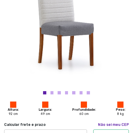
Altura:
Largura:
Profundidade:
Peso:
92
cm
49
cm
60
cm
8
kg
Calcular frete e prazo
Não sei meu CEP