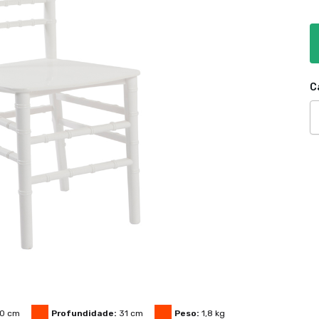
C
0
cm
Profundidade:
31
cm
Peso:
1,8
kg