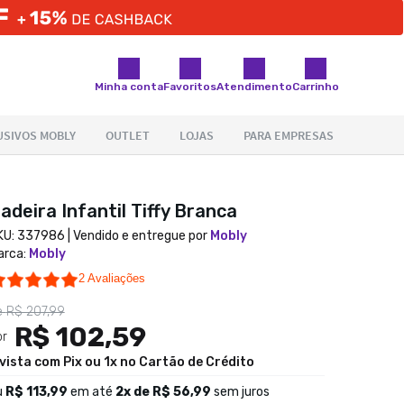
Minha conta
Favoritos
Atendimento
Carrinho
adeira Infantil Tiffy Branca
KU:
337986
| Vendido e entregue por
Mobly
arca
:
Mobly
5.0 star rating
2 Avaliações
e
R$ 207,99
R$ 102,59
or
 vista com Pix ou 1x no Cartão de Crédito
u
R$ 113,99
em até
2
x de
R$ 56,99
sem juros