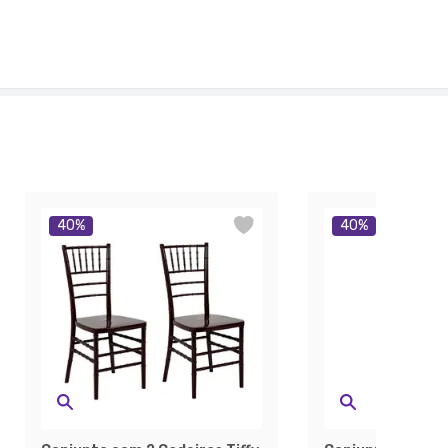
40
%
40
%