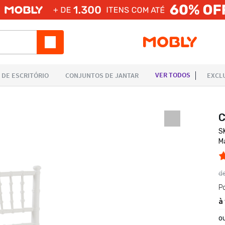
C
S
M
d
P
à
o