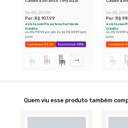
Cadeira Infantil Tiffy Azul
Cadeira In
De:
R$ 207,99
De:
R$ 202,
Por:
R$ 107,99
Por:
R$ 98
à vista com Pix ou 1x no Cartão de
à vista com Pi
Crédito
Crédito
ou
R$ 119,99
em até
2
x de
R$ 59,99
sem
ou
R$ 109,99
juros
juros
Cashback R$ 20
Economize 48%
Cashback R
+
4
Quem viu esse produto também com