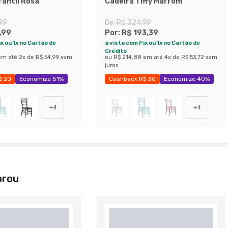
fantil Rosa
Cadeira Tiffy Marrom
99
De:
R$ 324,99
,99
Por:
R$ 193,39
x ou 1x no Cartão de
à vista com Pix ou 1x no Cartão de
Crédito
em até
2
x de
R$ 54,99
sem
ou
R$ 214,88
em até
4
x de
R$ 53,72
sem
juros
$ 20
Economize 51%
Cashback R$ 30
Economize 40%
+
4
+
4
prou