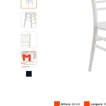
Altura:
62
cm
Largura:
3