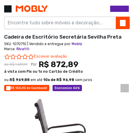
Cadeira de Escritório Secretária Sevilha Preta
SKU:
1070710
| Vendido e entregue por
Mobly
Marca
:
Rivatti
0.0 star rating
Escrever avaliação
R$ 872,89
de
R$ 1.619,99
Por
à vista com Pix ou 1x no Cartão de Crédito
ou
R$ 969,88
em até
10
x de
R$ 96,98
sem juros
R$ 150,00 de Cashback!
Economize 46%