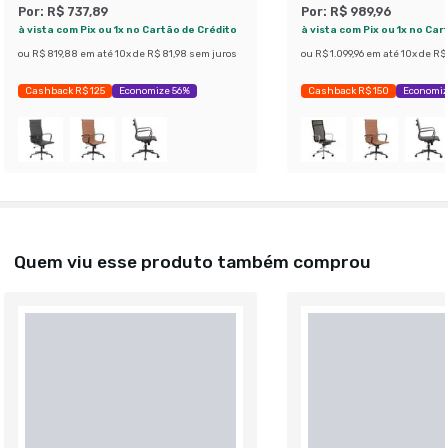
Por:
R$ 737,89
Por:
R$ 989,96
à vista com Pix ou 1x no Cartão de Crédito
à vista com Pix ou 1x no Car
ou
R$ 819,88
em até
10
x de
R$ 81,98
sem juros
ou
R$ 1.099,96
em até
10
x de
R$ 
Cashback R$ 125
Economize 56%
Cashback R$ 150
Economiz
Quem viu esse produto também comprou