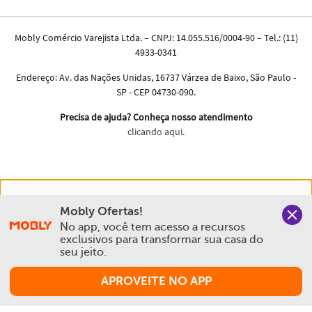
Nós salvamos o seu histórico de uso pra oferecer a melhor
Mobly Ofertas!
experiência na Mobly. Quando você navega no nosso site,
No app, você tem acesso a recursos 
aceita esta condição
exclusivos para transformar sua casa do 
seu jeito.
Política de Privacidade e Cookies
APROVEITE NO APP
Aceitar e Fechar
Comprar