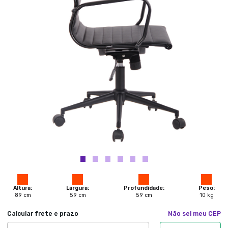
Altura:
Largura:
Profundidade:
Peso:
89
cm
59
cm
59
cm
10
kg
Calcular frete e prazo
Não sei meu CEP