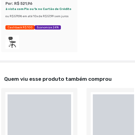
Por:
R$ 521,96
à vista com Pix ou 1x no Cartão de Crédito
ou
R$ 579,96
em até
10
x de
R$ 57,99
sem juros
Cashback R$ 100
Economize 24%
Quem viu esse produto também comprou