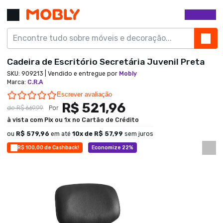
Cadeira de Escritório Secretária Juvenil Preta
SKU:
909213
| Vendido e entregue por
Mobly
Marca
:
C.R.A
0.0 star rating
Escrever avaliação
R$ 521,96
de
R$ 669,99
Por
à vista com Pix ou 1x no Cartão de Crédito
ou
R$ 579,96
em até
10
x de
R$ 57,99
sem juros
R$ 100,00 de Cashback!
Economize 22%