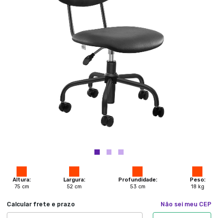
Altura:
Largura:
Profundidade:
Peso:
75
cm
52
cm
53
cm
18
kg
Calcular frete e prazo
Não sei meu CEP