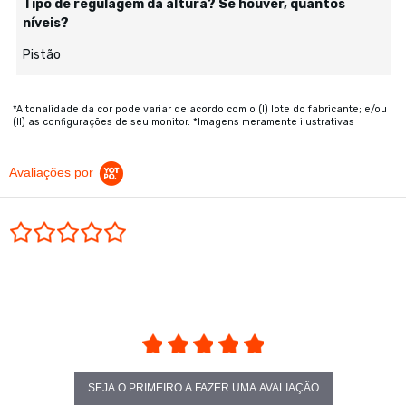
Tipo de regulagem da altura? Se houver, quantos
níveis?
Pistão
*A tonalidade da cor pode variar de acordo com o (I) lote do fabricante; e/ou
(II) as configurações de seu monitor. *Imagens meramente ilustrativas
Avaliações por
0.0 star rating
SEJA O PRIMEIRO A FAZER UMA AVALIAÇÃO