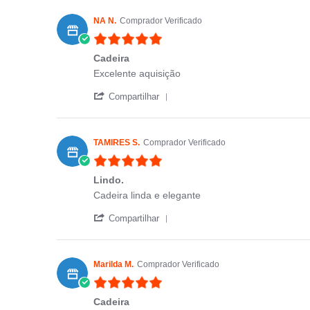
NA N.
Comprador Verificado
5.0 star rating
Cadeira
Review by NA N. on 19 Feb 2026
review stating Cadeira
Excelente aquisição
' Share Review by NA N. on 19
Compartilhar
TAMIRES S.
Comprador Verificado
5.0 star rating
Lindo.
Review by TAMIRES S. on 15 Apr 2025
review stating Lindo.
Cadeira linda e elegante
' Share Review by TAMIRES S.
Compartilhar
Marilda M.
Comprador Verificado
5.0 star rating
Cadeira