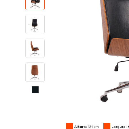
Altura:
121
cm
Largura: