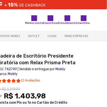
Minha conta
Favoritos
Atendimento
Carrinho
adeira de Escritório Presidente
iratória com Relax Prisma Preta
KU:
742749
| Vendido e entregue por
Mobly
arca
:
Mobly
4.9 star rating
12 Avaliações
e
R$ 3.249,99
R$ 1.403,98
or
 vista com Pix ou 1x no Cartão de Crédito