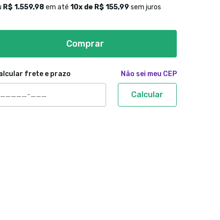
u
R$ 1.559,98
em até
10
x de
R$ 155,99
sem juros
Comprar
alcular frete e prazo
Não sei meu CEP
Calcular