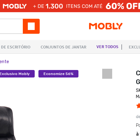
dente
C
Exclusivo Mobly
Economize 56%
G
S
M
d
P
à