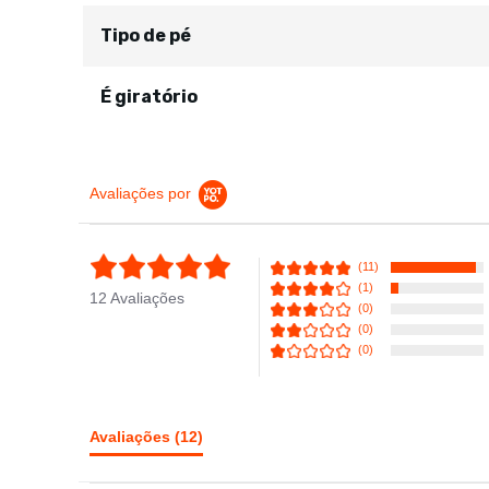
Tipo de pé
É giratório
Avaliações por
4.9 star rating
(11)
(1)
12 Avaliações
(0)
(0)
(0)
Avaliações
(12)