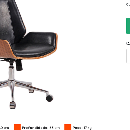
o
C
60
cm
Profundidade:
63
cm
Peso:
17
kg