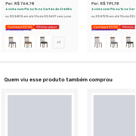
Por:
R$ 764,78
Por:
R$ 791,78
à vista com Pix ou 1x no Cartão de Crédito
à vista com Pix ou 1x no Car
ou
R$ 849,76
em até
10
x de
R$ 84,97
sem juros
ou
R$ 879,76
em até
10
x de
R$ 8
Cashback R$ 125
Últimas peças
Cashback R$ 125
Últimas 
Economize 25%
Economize 26%
+
1
Quem viu esse produto também comprou