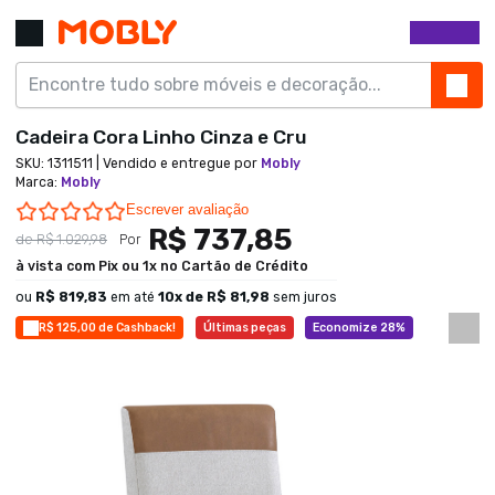
Cadeira Cora Linho Cinza e Cru
SKU:
1311511
| Vendido e entregue por
Mobly
Marca
:
Mobly
0.0 star rating
Escrever avaliação
R$ 737,85
de
R$ 1.029,98
Por
à vista com Pix ou 1x no Cartão de Crédito
ou
R$ 819,83
em até
10
x de
R$ 81,98
sem juros
R$ 125,00 de Cashback!
Últimas peças
Economize 28%