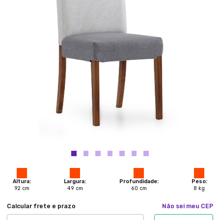
Altura:
Largura:
Profundidade:
Peso:
92
cm
49
cm
60
cm
8
kg
Calcular frete e prazo
Não sei meu CEP