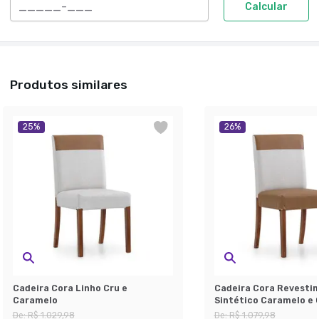
Calcular
Produtos similares
25
%
26
%
Cadeira Cora Linho Cru e
Cadeira Cora Revesti
Caramelo
Sintético Caramelo e 
De:
R$ 1.029,98
De:
R$ 1.079,98