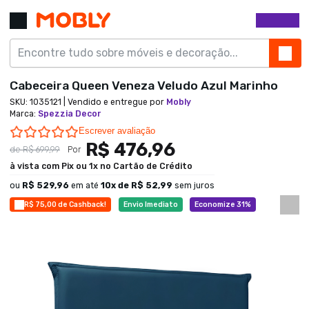
Cabeceira Queen Veneza Veludo Azul Marinho
SKU:
1035121
| Vendido e entregue por
Mobly
Marca
:
Spezzia Decor
0.0 star rating
Escrever avaliação
R$ 476,96
de
R$ 699,99
Por
à vista com Pix ou 1x no Cartão de Crédito
ou
R$ 529,96
em até
10
x de
R$ 52,99
sem juros
R$ 75,00 de Cashback!
Envio Imediato
Economize 31%