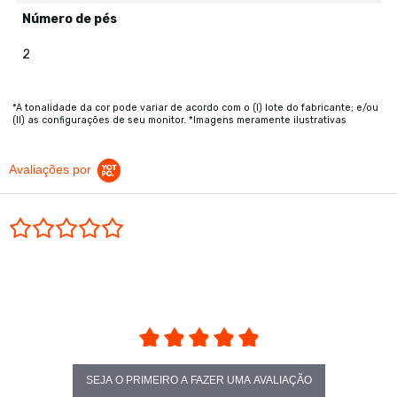
Número de pés
2
*A tonalidade da cor pode variar de acordo com o (I) lote do fabricante; e/ou
(II) as configurações de seu monitor. *Imagens meramente ilustrativas
Avaliações por
0.0 star rating
SEJA O PRIMEIRO A FAZER UMA AVALIAÇÃO