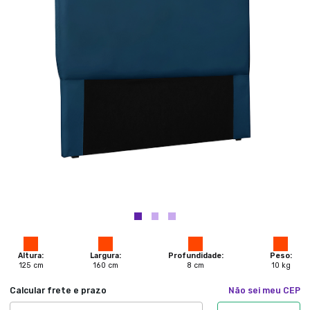
Altura:
Largura:
Profundidade:
Peso:
125
cm
160
cm
8
cm
10
kg
Calcular frete e prazo
Não sei meu CEP