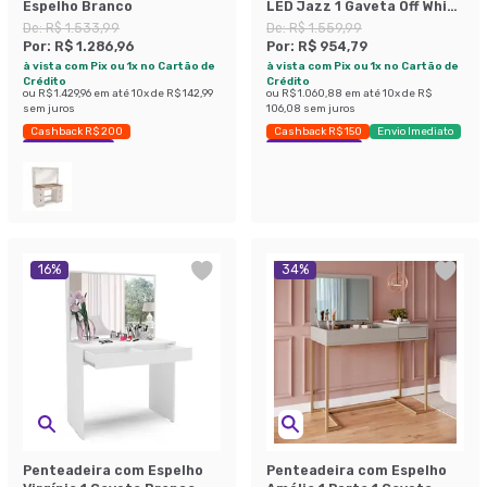
Espelho Branco
LED Jazz 1 Gaveta Off White
e Nature
De:
R$ 1.533,99
De:
R$ 1.559,99
Por:
R$ 1.286,96
Por:
R$ 954,79
à vista com Pix ou 1x no Cartão de
à vista com Pix ou 1x no Cartão de
Crédito
Crédito
ou
R$ 1.429,96
em até
10
x de
R$ 142,99
ou
R$ 1.060,88
em até
10
x de
R$
sem juros
106,08
sem juros
Cashback R$ 200
Cashback R$ 150
Envio Imediato
Economize 16%
Exclusivo Mobly
16
%
34
%
Penteadeira com Espelho
Penteadeira com Espelho