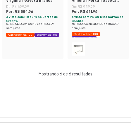
Virgínia 1 Gaveta Branca
Amélia 1 Porta 1 Gaveta
Arenas e Champagne
De:
R$ 699,99
De:
R$ 939,99
Por:
R$ 584,96
Por:
R$ 611,96
à vista com Pix ou 1x no Cartão de
à vista com Pix ou 1x no Cartão de
Crédito
Crédito
ou
R$ 649,96
em até
10
x de
R$ 64,99
ou
R$ 679,96
em até
10
x de
R$ 67,99
sem juros
sem juros
Cashback R$ 100
Cashback R$ 100
Economize 16%
Economize 34%
Mostrando 6 de 6 resultados