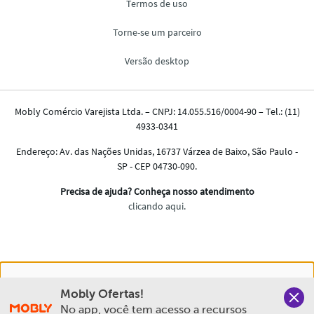
Nós salvamos o seu histórico de uso pra oferecer a melhor
Mobly Ofertas!
experiência na Mobly. Quando você navega no nosso site,
No app, você tem acesso a recursos 
aceita esta condição