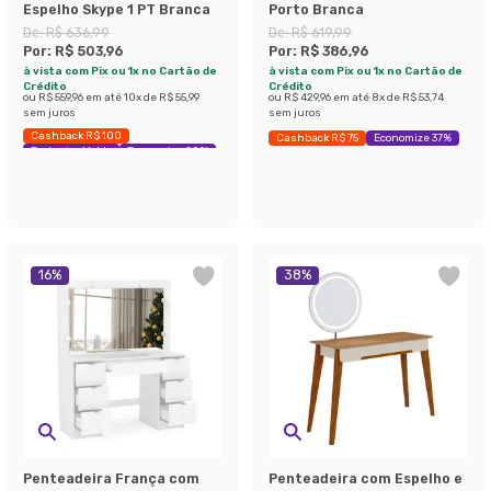
Espelho Skype 1 PT Branca
Porto Branca
De:
R$ 636,99
De:
R$ 619,99
Por:
R$ 503,96
Por:
R$ 386,96
à vista com Pix ou 1x no Cartão de
à vista com Pix ou 1x no Cartão de
Crédito
Crédito
ou
R$ 559,96
em até
10
x de
R$ 55,99
ou
R$ 429,96
em até
8
x de
R$ 53,74
sem juros
sem juros
Cashback R$ 100
Cashback R$ 75
Economize 37%
Exclusivo Mobly
Economize 20%
16
%
38
%
Penteadeira França com
Penteadeira com Espelho e