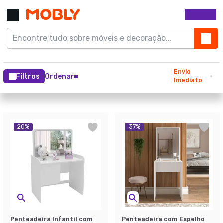
Envio
Filtros
Ordenar
Imediato
20
%
37
%
Penteadeira Infantil com
Penteadeira com Espelho