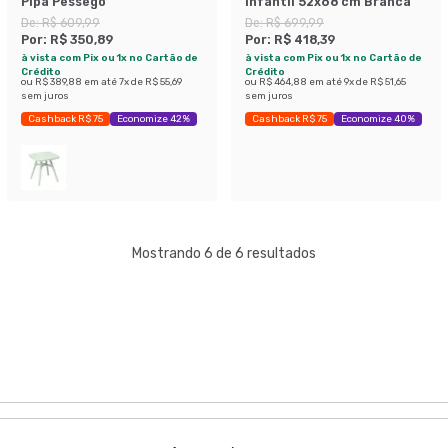
Pipa Pêssego
Infantil 52x68 cm Branca
De:
R$ 609,99
De:
R$ 699,99
Por:
R$ 350,89
Por:
R$ 418,39
à vista com Pix ou 1x no Cartão de
à vista com Pix ou 1x no Cartão de
Crédito
Crédito
ou
R$ 389,88
em até
7
x de
R$ 55,69
ou
R$ 464,88
em até
9
x de
R$ 51,65
sem juros
sem juros
Cashback R$ 75
Economize 42%
Cashback R$ 75
Economize 40%
Mostrando 6 de 6 resultados