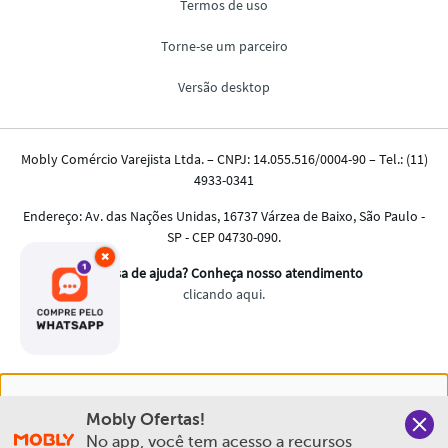
×
Nós salvamos o seu histórico de uso pra oferecer a melhor
Mobly Ofertas!
experiência na Mobly. Quando você navega no nosso site,
No app, você tem acesso a recursos 
aceita esta condição