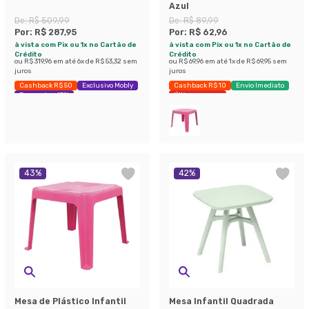
Azul
De:
R$ 509,99
De:
R$ 89,99
Por:
R$ 287,95
Por:
R$ 62,96
à vista com Pix ou 1x no Cartão de
à vista com Pix ou 1x no Cartão de
Crédito
Crédito
ou
R$ 319,96
em até
6
x de
R$ 53,32
sem
ou
R$ 69,96
em até
1
x de
R$ 69,95
sem
juros
juros
Cashback R$ 50
Exclusivo Mobly
Cashback R$ 10
Envio Imediato
Economize 43%
Últimas peças
43
%
42
%
Mesa de Plástico Infantil
Mesa Infantil Quadrada