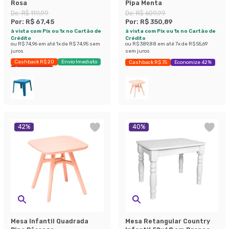
Rosa
Pipa Menta
De:
R$ 119,99
De:
R$ 609,99
Por:
R$ 67,45
Por:
R$ 350,89
à vista com Pix ou 1x no Cartão de
à vista com Pix ou 1x no Cartão de
Crédito
Crédito
ou
R$ 74,96
em até
1
x de
R$ 74,95
sem
ou
R$ 389,88
em até
7
x de
R$ 55,69
juros
sem juros
Cashback R$ 20
Envio Imediato
Cashback R$ 75
Economize 42%
Últimas peças
42
%
40
%
Mesa Infantil Quadrada
Mesa Retangular Country