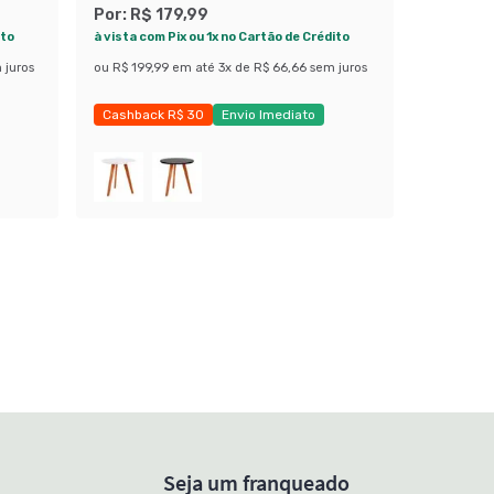
Por:
R$ 179,99
ito
à vista com Pix ou 1x no Cartão de Crédito
 juros
ou
R$ 199,99
em até
3
x de
R$ 66,66
sem juros
Cashback R$ 30
Envio Imediato
Exclusivo Mobly