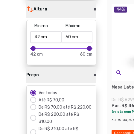
Altura
44
%
Mínimo
Máximo
42 cm
60 cm
Preço
Mesa Late
Ver todos
De:
R$ 829
Até R$ 70,00
Por:
R$ 4
De R$ 70,00 até R$ 220,00
à vista com P
De R$ 220,00 até R$
ou
R$ 514,96
310,00
De R$ 310,00 até R$
Cashback R