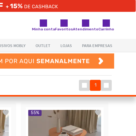
Minha conta
Favoritos
Atendimento
Carrinho
1
55
%