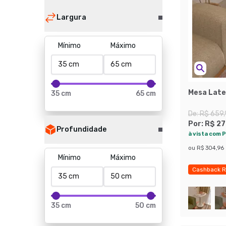
Largura
Mínimo
Máximo
Mesa Late
35 cm
65 cm
De:
R$ 659
Por:
R$ 27
Profundidade
à vista com P
ou
R$ 304,96
Mínimo
Máximo
Cashback R
35 cm
50 cm