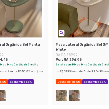
ral Orgânica Bel Menta
Mesa Lateral Orgânica Bel Off
White
,99
De:
R$ 659,99
4,45
Por:
R$ 296,95
ix ou 1x no Cartão de Crédito
à vista com Pix ou 1x no Cartão de Créd
em até
6
x de
R$ 50,82
sem juros
ou
R$ 329,96
em até
6
x de
R$ 54,99
sem
$ 50
Economize 58%
Cashback R$ 50
Economize 55%