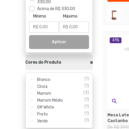
330,00
Acima de R$ 330,00
Mínimo
Máximo
41
%
Aplicar
Cores do Produto
(
1
)
Branco
(
1
)
Cinza
(
3
)
Marrom
(
1
)
Marrom Médio
(
1
)
Off White
(
1
)
Preto
Mesa Late
(
1
)
Castanho
Verde
De:
R$ 399