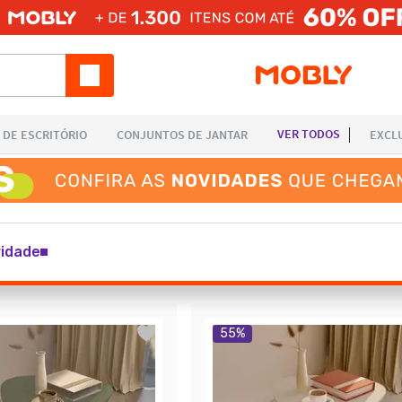
ridade
55
%