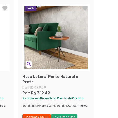
34
%
Mesa Lateral Porto Natural e
Preta
De:
R$ 489,99
Por:
R$ 319,49
ito
à vista com Pix ou 1x no Cartão de Crédito
uros
ou
R$ 354,99
em até
7
x de
R$ 50,71
sem juros
Cashback R$ 50
Envio Imediato