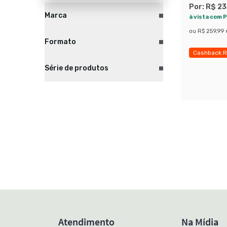
Por:
R$ 23
Marca
à vista com P
ou
R$ 259,99
Formato
Cashback R
Exclusivo M
Série de produtos