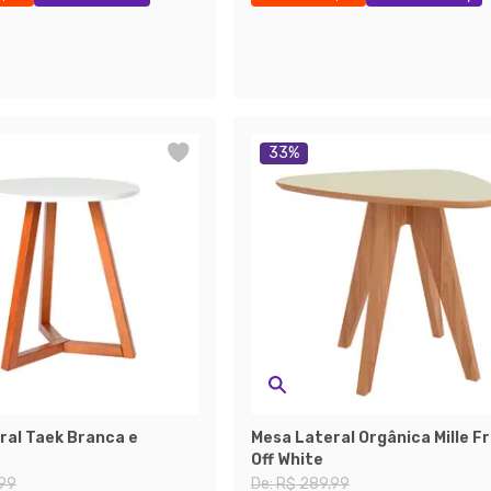
Últimas peças
33
%
ral Taek Branca e
Mesa Lateral Orgânica Mille Fr
Off White
,99
De:
R$ 289,99