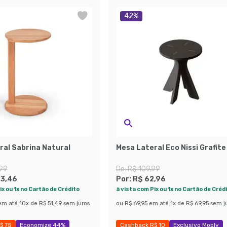
42
%
ral Sabrina Natural
Mesa Lateral Eco Nissi Grafite
,99
De:
R$ 109,99
63,46
Por:
R$ 62,96
ix ou 1x no Cartão de Crédito
à vista com Pix ou 1x no Cartão de Créd
em até
10
x de
R$ 51,49
sem juros
ou
R$ 69,95
em até
1
x de
R$ 69,95
sem j
$ 75
Economize 44%
Cashback R$ 10
Exclusivo Mobly