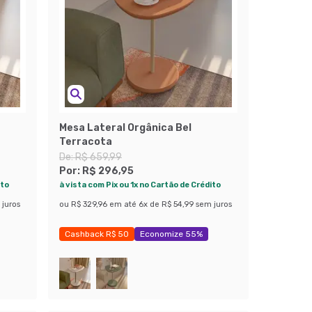
Mesa Lateral Orgânica Bel
Terracota
De:
R$ 659,99
Por:
R$ 296,95
ito
à vista com Pix ou 1x no Cartão de Crédito
 juros
ou
R$ 329,96
em até
6
x de
R$ 54,99
sem juros
Cashback R$ 50
Economize 55%