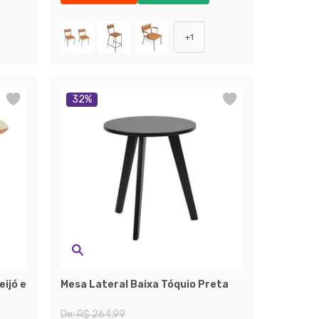
Exclusivo Mobly
+
1
32
%
eijó e
Mesa Lateral Baixa Tóquio Preta
De:
R$ 264,99