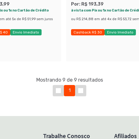
3,99
Por:
R$ 193,39
ix ou 1x no Cartão de Crédito
à vista com Pix ou 1x no Cartão de Créd
em até
5
x de
R$ 51,99
sem juros
ou
R$ 214,88
em até
4
x de
R$ 53,72
sem
$ 40
Envio Imediato
Cashback R$ 30
Envio Imediato
obly
Últimas peças
Mostrando 9 de 9 resultados
1