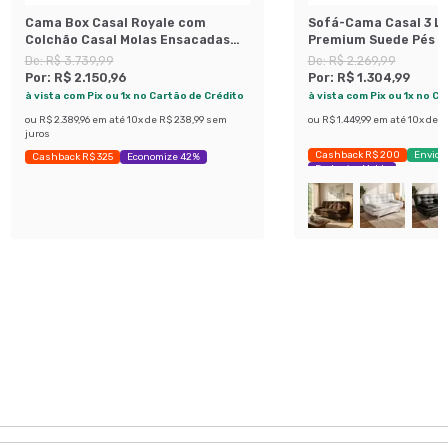
Cama Box Casal Royale com
Sofá-Cama Casal 3 L
Colchão Casal Molas Ensacadas
Premium Suede Pés d
Bege e Branca
Preto
De:
R$ 3.739,99
De:
R$ 2.269,99
Por:
R$ 2.150,96
Por:
R$ 1.304,99
à vista com Pix ou 1x no Cartão de Crédito
à vista com Pix ou 1x no C
ou
R$ 2.389,96
em até
10
x de
R$ 238,99
sem
ou
R$ 1.449,99
em até
10
x de
R
juros
Cashback R$ 200
Envio 
Cashback R$ 325
Economize 42%
Exclusivo Mobly