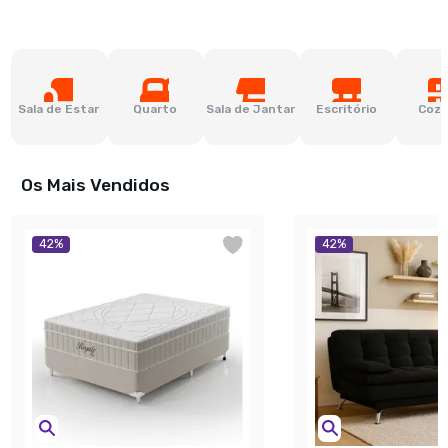
Sala de Estar
Quarto
Sala de Jantar
Escritório
Cozi
Os Mais Vendidos
42
%
42
%