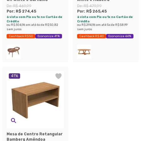
De:
R$ 469,99
De:
R$ 479,99
Por:
R$ 274,45
Por:
R$ 265,45
à vista com Pix ou 1x no Cartão de
à vista com Pix ou 1x no Cartão de
Crédito
Crédito
ou
R$ 304,96
em até
6
x de
R$ 50,82
ou
R$ 294,96
em até
5
x de
R$ 58,99
sem juros
sem juros
Cashback R$ 50
Economize 41%
Cashback R$ 40
Economize 44%
41
%
Mesa de Centro Retangular
Bamberg Amêndoa