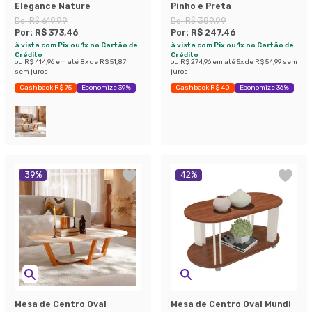
Elegance Nature
Pinho e Preta
De:
R$ 619,99
De:
R$ 389,99
Por:
R$ 373,46
Por:
R$ 247,46
à vista com Pix ou 1x no Cartão de
à vista com Pix ou 1x no Cartão de
Crédito
Crédito
ou
R$ 414,96
em até
8
x de
R$ 51,87
ou
R$ 274,96
em até
5
x de
R$ 54,99
sem
sem juros
juros
Cashback R$ 75
Economize 39%
Cashback R$ 40
Economize 36%
39
%
42
%
Mesa de Centro Oval
Mesa de Centro Oval Mundi