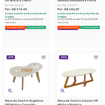
Off White e Cedro
Gemma Amêndoa e Preta
De:
R$ 439,99
De:
R$ 1.139,99
Por:
R$ 274,45
Por:
R$ 652,39
à vista com Pix ou 1x no Cartão de
à vista com Pix ou 1x no Cartão de
Crédito
Crédito
ou
R$ 304,96
em até
6
x de
R$ 50,82
ou
R$ 724,88
em até
10
x de
R$ 72,48
sem juros
sem juros
Cashback R$ 50
Envio Imediato
Cashback R$ 100
Envio Imediato
Economize 37%
Exclusivo Mobly
41
%
44
%
Mesa de Centro Orgânica
Mesa de Centro Classic Off
Off White e Carvalho
White e Madeira