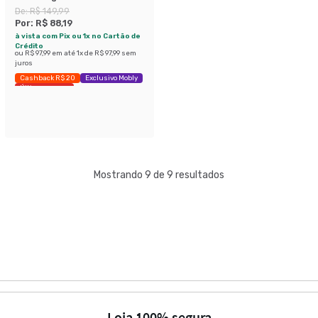
De:
R$ 149,99
Por:
R$ 88,19
à vista com Pix ou 1x no Cartão de
Crédito
ou
R$ 97,99
em até
1
x de
R$ 97,99
sem
juros
Cashback R$ 20
Exclusivo Mobly
Últimas peças
Mostrando 9 de 9 resultados