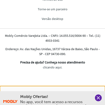
Nós salvamos o seu histórico de uso pra oferecer a melhor
Mobly Ofertas!
experiência na Mobly. Quando você navega no nosso site,
No app, você tem acesso a recursos 
aceita esta condição