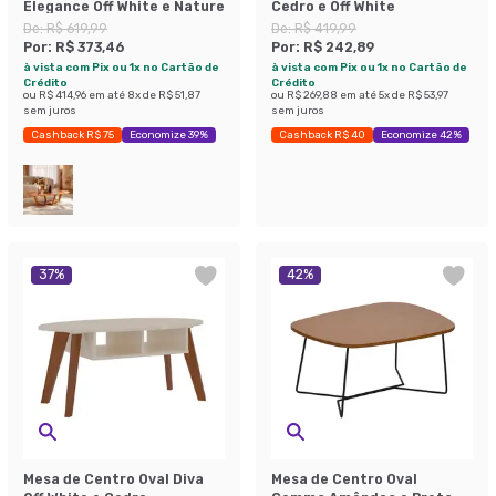
Elegance Off White e Nature
Cedro e Off White
De:
R$ 619,99
De:
R$ 419,99
Por:
R$ 373,46
Por:
R$ 242,89
à vista com Pix ou 1x no Cartão de
à vista com Pix ou 1x no Cartão de
Crédito
Crédito
ou
R$ 414,96
em até
8
x de
R$ 51,87
ou
R$ 269,88
em até
5
x de
R$ 53,97
sem juros
sem juros
Cashback R$ 75
Economize 39%
Cashback R$ 40
Economize 42%
37
%
42
%
Mesa de Centro Oval Diva
Mesa de Centro Oval