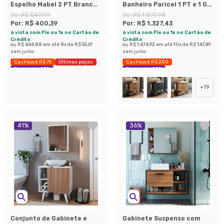
Espelho Mabel 2 PT Branco
Banheiro Paricel 1 PT e 1 GV
e Madeirado
com Cuba Ametista Branca
De:
R$ 549,99
De:
R$ 1.879,98
e Espelheira Angel 1 PT
Por:
R$ 400,39
Por:
R$ 1.327,43
Preto e Mel
à vista com Pix ou 1x no Cartão de
à vista com Pix ou 1x no Cartão de
Crédito
Crédito
ou
R$ 444,88
em até
8
x de
R$ 55,61
ou
R$ 1.474,92
em até
10
x de
R$ 147,49
sem juros
sem juros
Cashback R$ 75
Últimas peças
Cashback R$ 200
Economize 27%
Economize 29%
+
19
41
%
36
%
Conjunto de Gabinete e
Gabinete Suspenso com