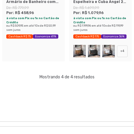
Armário de Banheiro com
Espelheira e Cuba Angel 2
Espelho Slim 2 PT Branco e
PT Preto e Mel
De:
R$ 779,99
De:
R$ 1.699,99
Montana
Por:
R$ 458,96
Por:
R$ 1.079,96
à vista com Pix ou 1x no Cartão de
à vista com Pix ou 1x no Cartão de
Crédito
Crédito
ou
R$ 509,95
em até
10
x de
R$ 50,99
ou
R$ 1.199,96
em até
10
x de
R$ 119,99
sem juros
sem juros
Cashback R$ 75
Economize 41%
Cashback R$ 175
Economize 36%
+
4
Mostrando 4 de 4 resultados