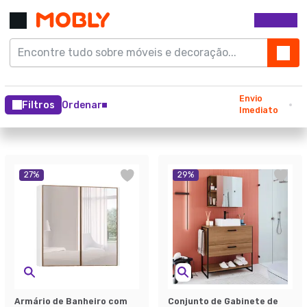
Envio
Filtros
Ordenar
Imediato
27
%
29
%
Armário de Banheiro com
Conjunto de Gabinete de