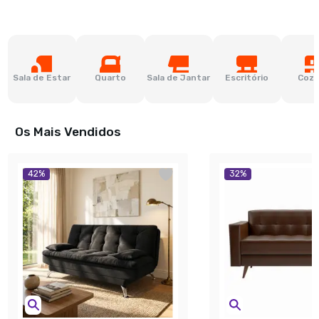
Sala de Estar
Quarto
Sala de Jantar
Escritório
Cozi
Os Mais Vendidos
42
%
32
%