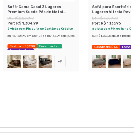
Sofá-Cama Casal 3 Lugares
Sofá para Escritório
Premium Suede Pés de Metal
Lugares Vitrola Rev
Preto
Sintético Café
De:
R$ 2.269,99
De:
R$ 1.689,99
Por:
R$ 1.304,99
Por:
R$ 1.133,96
à vista com Pix ou 1x no Cartão de Crédito
à vista com Pix ou 1x no C
ou
R$ 1.449,99
em até
10
x de
R$ 144,99
sem juros
ou
R$ 1.259,96
em até
10
x de
R$
Cashback R$ 200
Envio Imediato
Cashback R$ 175
Economi
Exclusivo Mobly
+
9