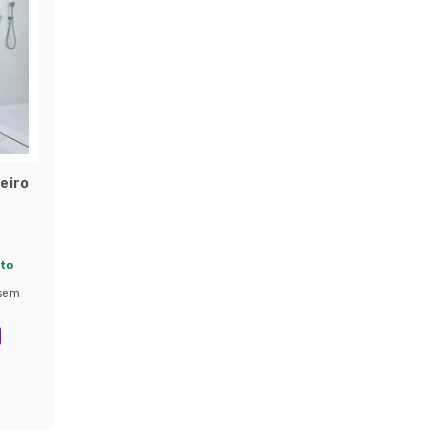
eiro
ito
sem