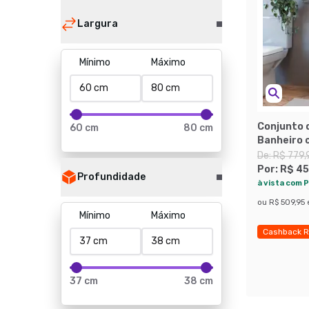
Largura
Mínimo
Máximo
Conjunto 
60 cm
80 cm
Banheiro 
Branco e 
De:
R$ 779,
Por:
R$ 45
Profundidade
à vista com P
ou
R$ 509,95
Mínimo
Máximo
Cashback R
37 cm
38 cm