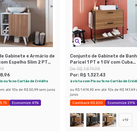
de Gabinete e Armário de
Conjunto de Gabinete de Banh
com Espelho Slim 2 PT
Paricel 1 PT e 1 GV com Cuba
Montana
Ametista Branca e Espelheira
99
De:
R$ 1.879,98
Angel 1 PT Preto e Mel
8,96
Por:
R$ 1.327,43
ix ou 1x no Cartão de Crédito
à vista com Pix ou 1x no Cartão de Créd
em até
10
x de
R$ 50,99
sem juros
ou
R$ 1.474,92
em até
10
x de
R$ 147,49
juros
$ 75
Economize 41%
Cashback R$ 200
Economize 29%
+
19