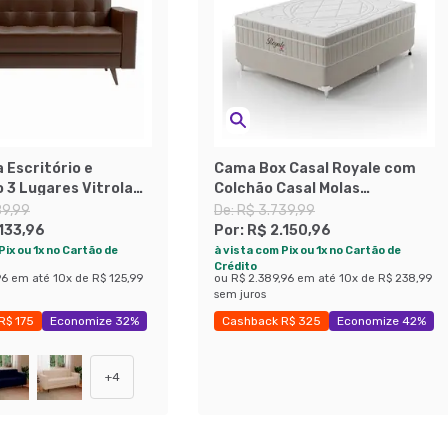
 Escritório e
Cama Box Casal Royale com
 3 Lugares Vitrola
Colchão Casal Molas
ento Sintético Café
Ensacadas Bege e Branca
89,99
De:
R$ 3.739,99
.133,96
Por:
R$ 2.150,96
Pix ou 1x no Cartão de
à vista com Pix ou 1x no Cartão de
Crédito
96
em até
10
x de
R$ 125,99
ou
R$ 2.389,96
em até
10
x de
R$ 238,99
sem juros
R$ 175
Economize 32%
Cashback R$ 325
Economize 42%
+
4