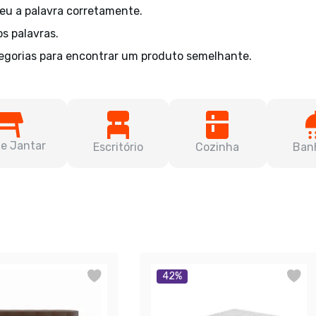
veu a palavra corretamente.
os palavras.
egorias para encontrar um produto semelhante.
de Jantar
Escritório
Cozinha
Ban
42
%