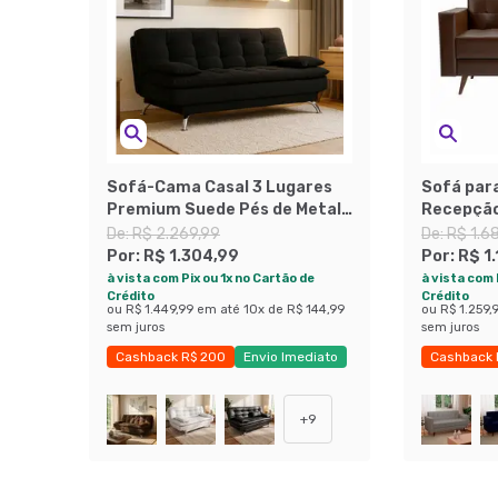
Sofá-Cama Casal 3 Lugares
Sofá para
Premium Suede Pés de Metal
Recepção
Preto
Revestim
De:
R$ 2.269,99
De:
R$ 1.6
Por:
R$ 1.304,99
Por:
R$ 1
à vista com Pix ou 1x no Cartão de
à vista com 
Crédito
Crédito
ou
R$ 1.449,99
em até
10
x de
R$ 144,99
ou
R$ 1.259,
sem juros
sem juros
Cashback R$ 200
Envio Imediato
Cashback 
Exclusivo Mobly
+
9