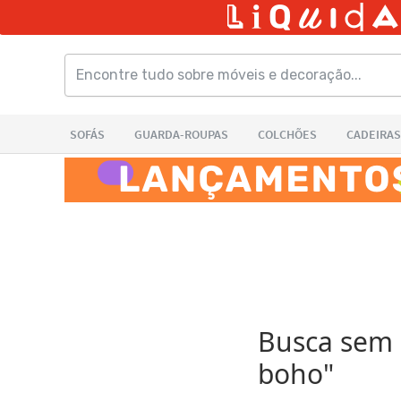
Busca sem r
boho
"