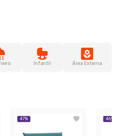
heiro
Infantil
Área Externa
47
%
46
%