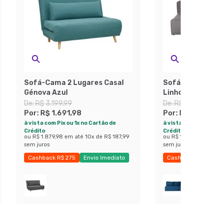
Sofá-Cama 2 Lugares Casal
Sofá 3 Lugares
Génova Azul
Linho Grafite
De:
R$ 3.199,99
De:
R$ 3.319,99
Por:
R$ 1.691,98
Por:
R$ 1.777,4
à vista com Pix ou 1x no Cartão de
à vista com Pix ou 1x
Crédito
Crédito
ou
R$ 1.879,98
em até
10
x de
R$ 187,99
ou
R$ 1.974,99
em at
sem juros
sem juros
Cashback R$ 275
Envio Imediato
Cashback R$ 275
Exclusivo Mobly
Exclusivo Mobly